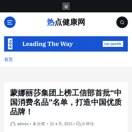
跳
转
到
热点健康网
内
容
首页
蒙娜丽莎集团上榜工信部首批“中
国消费名品”名单，打造中国优质
品牌！
admin
未分类
25 4 月, 2025
0 评论