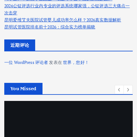
2026公钲评选行业内专业的评选系统哪家强，公钲评选三大痛点一
次击穿
昆明爱维艾夫医院试管婴儿成功率怎么样？2026真实数据解析
昆明试管医院排名前十2026：综合实力榜单揭晓
近期评论
一位 WordPress 评论者
发表在
世界，您好！
You Missed