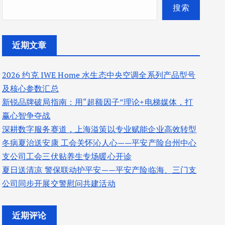
搜索
近期文章
2026 约克 IWE Home 水生态中央空调全系列产品型号
及核心参数汇总
新锐品牌破局指南：用“超额因子”理论+电梯媒体，打
赢心智争夺战
深耕数字服务赛道，上海溢策以专业赋能企业高效转型
冬病夏治送安康 工会关怀沁人心——平安产险台州中心
支公司工会三伏贴养生专场暖心开诊
夏日送清凉 警保联动护平安——平安产险临海、三门支
公司同步开展交警慰问共建活动
近期评论