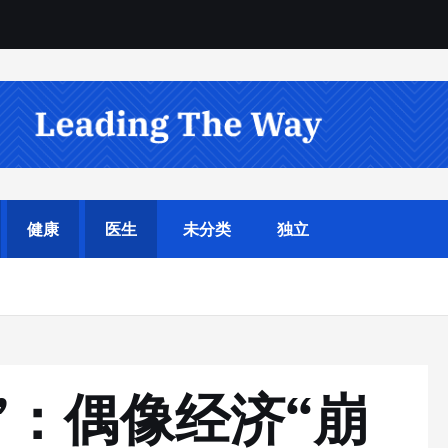
健康
医生
未分类
独立
？
”：偶像经济“崩