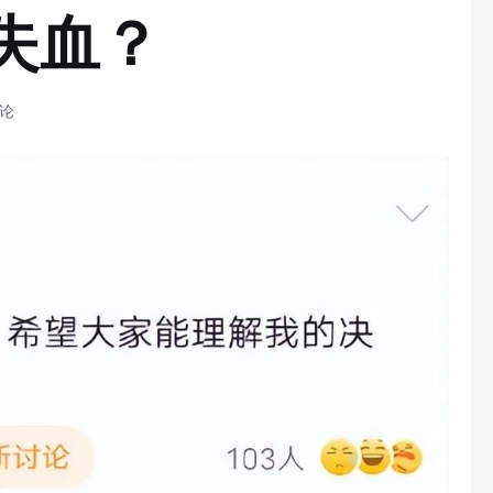
失血？
评论