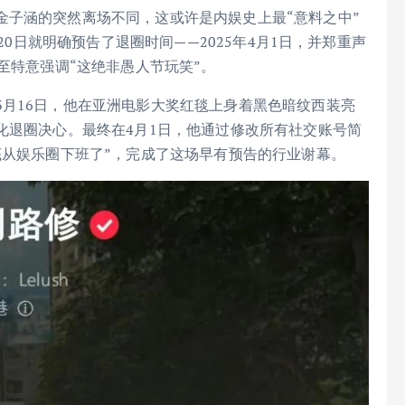
金子涵的突然离场不同，这或许是内娱史上最“意料之中”
20日就明确预告了退圈时间——2025年4月1日，并郑重声
至特意强调“这绝非愚人节玩笑”。
月16日，他在亚洲电影大奖红毯上身着黑色暗纹西装亮
化退圈决心。最终在4月1日，他通过修改所有社交账号简
底从娱乐圈下班了”，完成了这场早有预告的行业谢幕。