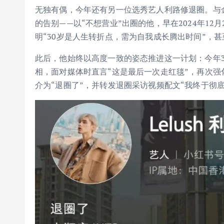
无独有偶，今年还有另一位选秀艺人利路修退圈。与
的告别——以“不想营业”出圈的他，早在2024年12月
明“30岁是人生转折点，需为自我成长腾出时间”，甚
此后，他始终以高度一致的姿态推进这一计划：今年3
相，面对媒体时直言“这是最后一次走红毯”，再次强
介为“退圈了”，并转发退圈采访视频配文“我终于彻