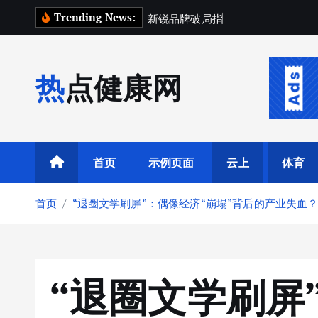
跳
Trending News:
新
锐
品
牌
破
局
指
南
：
用
“
超
额
因
子
”
转
到
内
热点健康网
容
首页
示例页面
云上
体育
首页
“退圈文学刷屏”：偶像经济“崩塌”背后的产业失血
“退圈文学刷屏