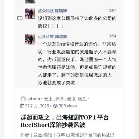
admin
云上
,
体育
,
健康
,
医生
27 7 月, 2025
309 views
群起而攻之，出海短剧TOP1 平台
ReelShort深陷抄袭风波
作者｜兰杰 编辑｜乔芊 出海短剧平台间的热战已