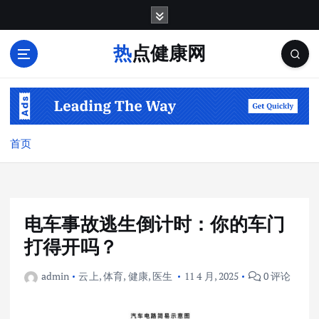
跳
转
到
热点健康网
内
容
首页
电车事故逃生倒计时：你的车门
打得开吗？
admin
云上
,
体育
,
健康
,
医生
11 4 月, 2025
0 评论