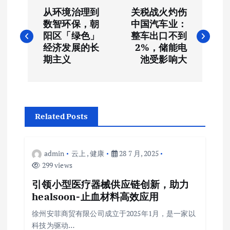
文
从环境治理到
关税战火灼伤
章
数智环保，朝
中国汽车业：
阳区「绿色」
整车出口不到
导
经济发展的长
2%，储能电
期主义
池受影响大
航
Related Posts
admin
云上
,
健康
28 7 月, 2025
299 views
引领小型医疗器械供应链创新，助力
healsoon-止血材料高效应用
徐州安菲商贸有限公司成立于2025年1月，是一家以
科技为驱动…