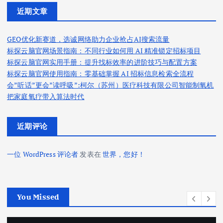
近期文章
GEO优化新赛道，选诚网络助力企业抢占AI搜索流量
标探云脑官网场景指南：不同行业如何用 AI 精准锁定招标项目
标探云脑官网实用手册：提升找标效率的进阶技巧与配置方案
标探云脑官网使用指南：零基础掌握 AI 招标信息检索全流程
会”听话”更会”读呼吸”:柯尔（苏州）医疗科技有限公司智能制氧机
把家庭氧疗带入算法时代
近期评论
一位 WordPress 评论者
发表在
世界，您好！
You Missed