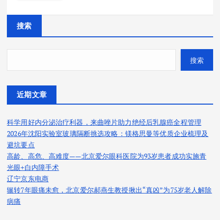
搜索
搜索
近期文章
科学用好内分泌治疗利器，来曲唑片助力绝经后乳腺癌全程管理
2026年沈阳实验室玻璃隔断挑选攻略：镁格思曼等优质企业梳理及
避坑要点
高龄、高危、高难度——北京爱尔眼科医院为93岁患者成功实施青
光眼+白内障手术
辽宁京东电商
辗转7年眼痛未愈，北京爱尔郝燕生教授揪出“真凶”为75岁老人解除
病痛