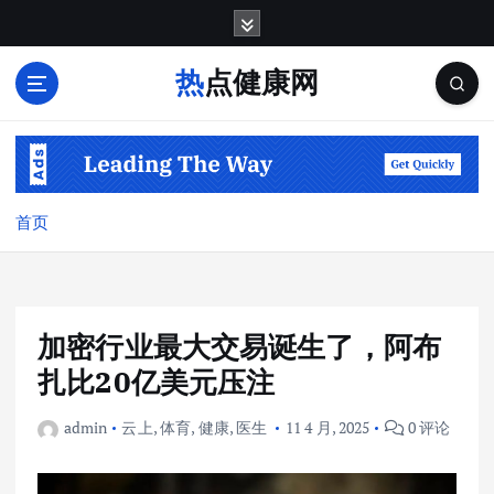
跳
转
到
热点健康网
内
容
首页
加密行业最大交易诞生了，阿布
扎比20亿美元压注
admin
云上
,
体育
,
健康
,
医生
11 4 月, 2025
0 评论