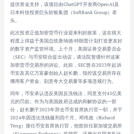
提供资金支持，该项目由ChatGPT开发商OpenAI及
日本科技投资巨头软银集团（SoftBank Group）牵
头。
此次投资正值加密货币行业迎来利好政策，这在很大
程度上得益于美国总统唐纳德·特朗普计划打造更友好
的数字资产监管环境。上个月，美国证券交易委员会
（SEC）与币安联合提出动议，请法院暂缓针对这家
加密货币交易所的诉讼。此前，SEC曾在2023年起诉
币安及其亿万富豪创始人赵长鹏，指控该交易所存在
挪用客户资金、刻意夸大交易量等多项违规行为。
同年，币安承认违反美国反洗钱法，同意支付43亿美
元的罚款。作为与美国政府达成的和解协议的一部
分，赵长鹏于2023年辞去币安首席执行官一职，并于
2024年因违法洗钱服刑四个月。邓伟政（Richard
Teng）接任币安首席执行官，他曾担任新加坡交易所
（Singapore Exchange）监管官，还曾出任阿布扎比