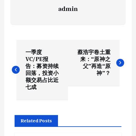
admin
文
一季度
蔡浩宇卷土重
章
VC/PE报
来：“原神之
告：募资持续
父”再造“原
导
回落，投资小
神”？
额交易占比近
航
七成
Related Posts