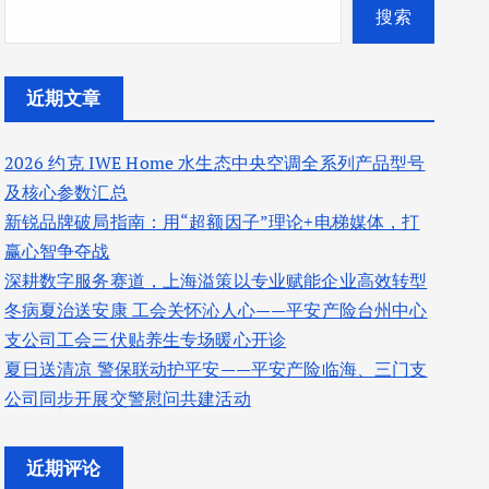
搜索
近期文章
2026 约克 IWE Home 水生态中央空调全系列产品型号
及核心参数汇总
新锐品牌破局指南：用“超额因子”理论+电梯媒体，打
赢心智争夺战
深耕数字服务赛道，上海溢策以专业赋能企业高效转型
冬病夏治送安康 工会关怀沁人心——平安产险台州中心
支公司工会三伏贴养生专场暖心开诊
夏日送清凉 警保联动护平安——平安产险临海、三门支
公司同步开展交警慰问共建活动
近期评论