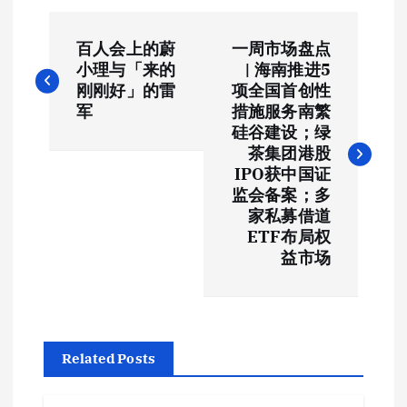
文
百人会上的蔚
一周市场盘点
章
小理与「来的
| 海南推进5
刚刚好」的雷
项全国首创性
导
军
措施服务南繁
硅谷建设；绿
航
茶集团港股
IPO获中国证
监会备案；多
家私募借道
ETF布局权
益市场
Related Posts