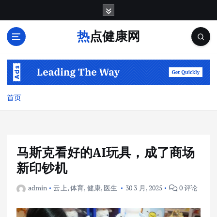
跳
转
到
热点健康网
内
容
首页
马斯克看好的AI玩具，成了商场
新印钞机
admin
云上
,
体育
,
健康
,
医生
30 3 月, 2025
0 评论