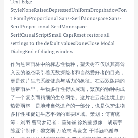
Text Edge
StyleNoneRaisedDepressedUniformDropshadowFon
t FamilyProportional Sans-SerifMonospace Sans-
SerifProportional SerifMonospace
SerifCasualScriptSmall CapsReset restore all
settings to the default valuesDoneClose Modal
DialogEnd of dialog window.
作为热带雨林中的标志性物种，望天树不仅以其高耸
入云的姿态吸引着无数探险者和自然爱好者的目光，
更是这片生态系统健康与活力的象征。在西双版纳的
热带雨林里，生物多样性得以展现，繁茂的物种构成
了一个复杂而精细的生命网络。这片在云南边境上的
热带雨林，是地球自然遗产的一部分，也是保护生物
多样性和促进生态平衡的重要区域。策划：傅霄统
筹：刘羽 曹禹梦记者：董知铖 徐婉莹摄像：胡震宇
陈亚宇制作：黎文雨 万凌志 蒋豪文 于博涵鸣谢单