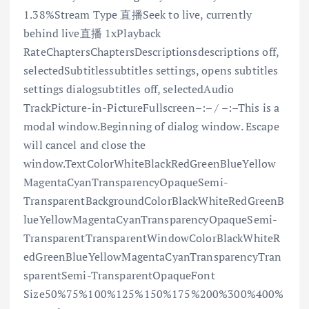
1.38%Stream Type 直播Seek to live, currently
behind live直播 1xPlayback
RateChaptersChaptersDescriptionsdescriptions off,
selectedSubtitlessubtitles settings, opens subtitles
settings dialogsubtitles off, selectedAudio
TrackPicture-in-PictureFullscreen–:– / –:–This is a
modal window.Beginning of dialog window. Escape
will cancel and close the
window.TextColorWhiteBlackRedGreenBlueYellow
MagentaCyanTransparencyOpaqueSemi-
TransparentBackgroundColorBlackWhiteRedGreenB
lueYellowMagentaCyanTransparencyOpaqueSemi-
TransparentTransparentWindowColorBlackWhiteR
edGreenBlueYellowMagentaCyanTransparencyTran
sparentSemi-TransparentOpaqueFont
Size50%75%100%125%150%175%200%300%400%