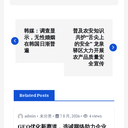
文
韩媒：调查显
普及农安知识
章
示，无性婚姻
共护“舌尖上
在韩国日渐普
的安全” 龙泉
导
遍
驿区大力开展
农产品质量安
航
全宣传
Related Posts
admin
未分类
7 8 月, 2026
4 views
GEO优化新赛道，选诚网络助力企业