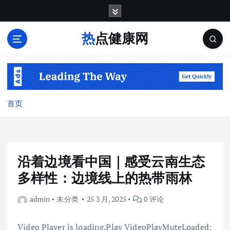
跳
转
到
热点健康网
内
容
首页
沿着边境看中国｜感受云南生态
多样性：边境线上的热带雨林
admin
未分类
25 3 月, 2025
0 评论
Video Player is loading.Play VideoPlayMuteLoaded: