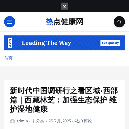
跳
转
到
热点健康网
内
容
首页
新时代中国调研行之看区域·西部
篇｜西藏林芝：加强生态保护 维
护湿地健康
admin
未分类
25 3 月, 2025
0 评论