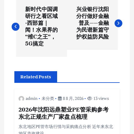
文
新时代中国调
兴业银行沈阳
章
研行之看区域
分行做好金融
·西部篇｜
普及——金融
导
闻！水果界的
为民谱新篇守
“维C之王”，
护权益防风险
航
5G搞定
Related Posts
admin
未分类
8 8 月, 2026
13 views
2026年沈阳远鼎塑业PE管采购参考
东北正规生产厂家盘点梳理
东北地区PE管市场行情与采购痛点分析 近年来东北
地区市政建设…