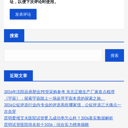
址，以便下次评论时使用。
搜索
搜索
近期文章
2026年沈阳远鼎塑业PE管采购参考 东北正规生产厂家盘点梳理
《宇宙》：探索宇宙踏上一场追寻宇宙本质的探索之旅。
2026公钲评选行业内专业的评选系统哪家强，公钲评选三大痛点一
次击穿
昆明爱维艾夫医院试管婴儿成功率怎么样？2026真实数据解析
昆明试管医院排名前十2026：综合实力榜单揭晓