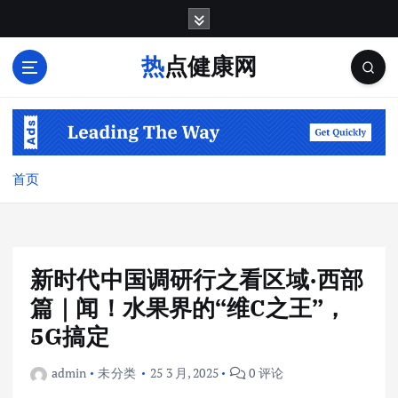
跳
转
到
热点健康网
内
容
首页
新时代中国调研行之看区域·西部
篇｜闻！水果界的“维C之王”，
5G搞定
admin
未分类
25 3 月, 2025
0 评论