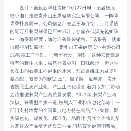
设计：聂毅新华社贵阳10月27日电（记者杨欣、
牧小湘）走进贵州山王果健康实业有限公司，一阵阵
果香扑鼻而来。公司信息部总监王海介绍，上月采摘
的近万斤刺梨鲜果已压榨成汁，存储在低温充氮矩阵
中，确保新鲜度，随时准备装袋销售。“这果香，就来
自那些刺梨原汁。” 贵州山王果健康实业有限公司
5G智慧工厂全景。（新华社发）刺梨，这种云贵高原
特有的野生水果，虽然外表尖刺、口味酸涩，但这生
长在山间石缝里不起眼的水果，却富含维生素及多种
氨基酸，被誉为“维C之王”。据了解，近年来，贵州
省按照生态产业化、产业生态化理念,着力以加工带动
之路推进刺梨产业高质量发展。2023年,刺梨产业与
辣椒、酱香型白酒一道,被列入工业和信息化部等十一
部门支持培育的全国重点地方特色食品产业集群。聚
焦绿色化、规模化、标准化、品牌化,贵州全力将刺梨
从普通农产品变为优质工业品,再培育为健康消费品,