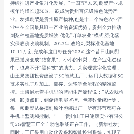
持续推进产业集群化发展。“十四五”以来,刺梨产业规
模年均增长超30%,一跃成为贵州百亿级特色优势产
业。发挥刺梨是贵州原产物种,也是十二个特色农业产
业中在全国最具唯一产业的资源优势，贵州全力推动
刺梨种植基地提质增效,优化“订单农业”模式,强化落
实保底价收购机制。2023年,改培刺梨标准化基地
10.11万亩,完成年度目标任务202%,这个昔日山间野
果已摇身变成“致富果”。小小的刺梨，在产业化过程
中，也离不开“黑科技”的助力。为实现数字化管理，
山王果集团投资建设了5G智慧工厂，运用大数据和5G
技术实现了对加工、储存、运输等全流程的精准监
控。王海展示着手机里的智能生产流程说：“从农残检
测、卸货点框，到储罐电能监控、包装数量统计等，
每一颗刺梨从采摘到原汁包装出厂，所有环节都可在
手机上监测和控制。” 贵州山王果健康实业有限公
司5G智慧工厂全自动包装线正在工作。（新华社发）
同时，工厂采用自动化设备和智能控制系统，实现了