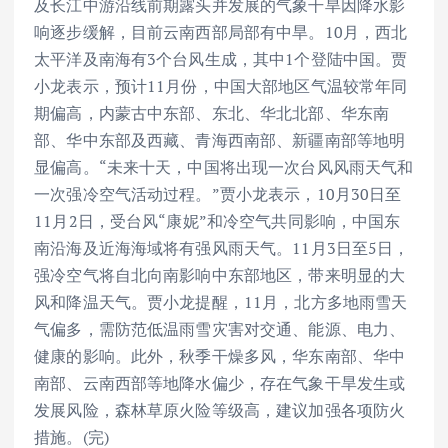
及长江中游沿线前期露头并发展的气象干旱因降水影
响逐步缓解，目前云南西部局部有中旱。10月，西北
太平洋及南海有3个台风生成，其中1个登陆中国。贾
小龙表示，预计11月份，中国大部地区气温较常年同
期偏高，内蒙古中东部、东北、华北北部、华东南
部、华中东部及西藏、青海西南部、新疆南部等地明
显偏高。“未来十天，中国将出现一次台风风雨天气和
一次强冷空气活动过程。”贾小龙表示，10月30日至
11月2日，受台风“康妮”和冷空气共同影响，中国东
南沿海及近海海域将有强风雨天气。11月3日至5日，
强冷空气将自北向南影响中东部地区，带来明显的大
风和降温天气。贾小龙提醒，11月，北方多地雨雪天
气偏多，需防范低温雨雪灾害对交通、能源、电力、
健康的影响。此外，秋季干燥多风，华东南部、华中
南部、云南西部等地降水偏少，存在气象干旱发生或
发展风险，森林草原火险等级高，建议加强各项防火
措施。(完)