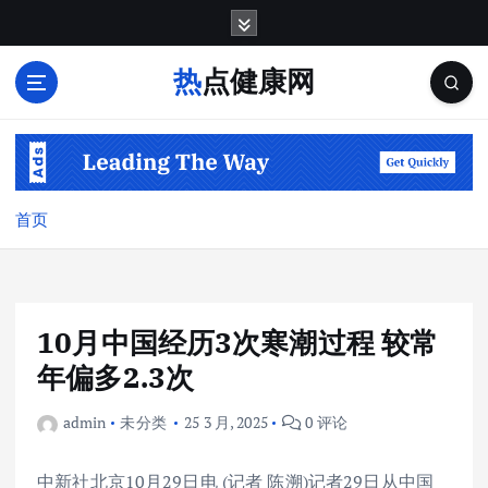
跳
转
到
热点健康网
内
容
首页
10月中国经历3次寒潮过程 较常
年偏多2.3次
admin
未分类
25 3 月, 2025
0 评论
中新社北京10月29日电 (记者 陈溯)记者29日从中国