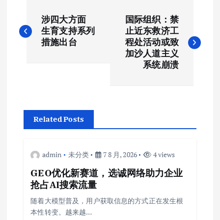
文
涉四大方面
国际组织：禁
章
生育支持系列
止近东救济工
措施出台
程处活动或致
导
加沙人道主义
系统崩溃
航
Related Posts
admin
未分类
7 8 月, 2026
4 views
GEO优化新赛道，选诚网络助力企业
抢占AI搜索流量
随着大模型普及，用户获取信息的方式正在发生根
本性转变。越来越…