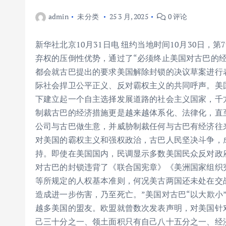
admin
未分类
25 3 月, 2025
0 评论
新华社北京10月31日电 纽约当地时间10月30日，
弃权的压倒性优势，通过了“必须终止美国对古巴的经
都会就古巴提出的要求美国解除封锁的决议草案进行
际社会捍卫公平正义、反对霸权主义的共同呼声。美
下建立起一个自主选择发展道路的社会主义国家，千方
制裁古巴的经济措施更是越来越体系化、法律化，直
公司与古巴做生意，并威胁制裁任何与古巴有经济往
对美国的霸权主义和强权政治，古巴人民坚决斗争，
持。即使在美国国内，民调显示多数美国民众反对政
对古巴的封锁违背了《联合国宪章》《美洲国家组织
等所规定的人权基本准则，何况美古两国还未处在交
造成进一步伤害，乃至死亡。”美国对古巴“以大欺小
越多美国的盟友。欧盟就曾数次发表声明，对美国针
己三十分之一、领土面积只有自己八十五分之一、经