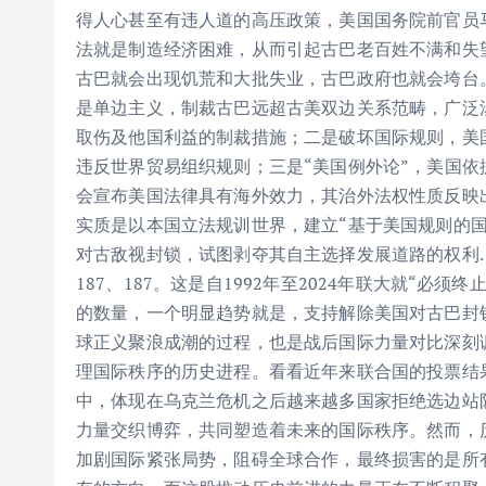
得人心甚至有违人道的高压政策，美国国务院前官员
法就是制造经济困难，从而引起古巴老百姓不满和失
古巴就会出现饥荒和大批失业，古巴政府也就会垮台
是单边主义，制裁古巴远超古美双边关系范畴，广泛
取伤及他国利益的制裁措施；二是破坏国际规则，美
违反世界贸易组织规则；三是“美国例外论”，美国
会宣布美国法律具有海外效力，其治外法权性质反映
实质是以本国立法规训世界，建立“基于美国规则的
对古敌视封锁，试图剥夺其自主选择发展道路的权利……59、
187、187。这是自1992年至2024年联大就“必
的数量，一个明显趋势就是，支持解除美国对古巴封
球正义聚浪成潮的过程，也是战后国际力量对比深刻
理国际秩序的历史进程。看看近年来联合国的投票结
中，体现在乌克兰危机之后越来越多国家拒绝选边站
力量交织博弈，共同塑造着未来的国际秩序。然而，
加剧国际紧张局势，阻碍全球合作，最终损害的是所