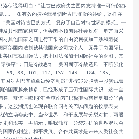
马洛伊说得明白：“让古巴政府失去国内支持唯一可行的办
望……一条有效的捷径就是切断古巴资金的补给，这样在
。”美国对待古巴的方式，复刻了自己对待世界的模式。一
涉及其他国家利益，但美国不顾国际社会反对，单方面采
国对其他国家之间进行正常的自由贸易横加干涉和阻挠，
依据两部国内法制裁其他国家公司或个人，无异于向国际社
出美国蔑视国际法，把本国法强加于国际社会的企图，其
国际秩序”；四是冷战思维，美国固守冷战遗风，不断强化
88、101、117、137、143……184、185、
须终止美国对古巴实施单边经济制裁”进行32次投票中投赞成票
锁的国家越来越多，已经形成了压倒性国际共识。这一全
调整、群体性崛起的“全球南方”积极推动构建更加公平合
果，这股潮流也体现在联合国有关巴以问题的投票表决
队的立场姿态中。当今世界，和平发展与分裂对抗，两股
历史和现实一再昭示，唯我独尊、分裂对抗的世界观只会
有国家的利益。和平发展、合作共赢才是未来人类社会共