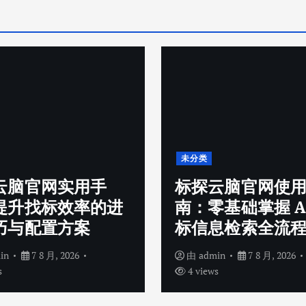
未分类
云脑官网实用手
标探云脑官网使
提升找标效率的进
南：零基础掌握 A
巧与配置方案
标信息检索全流
in
7 8 月, 2026
由
admin
7 8 月, 2026
s
4 views