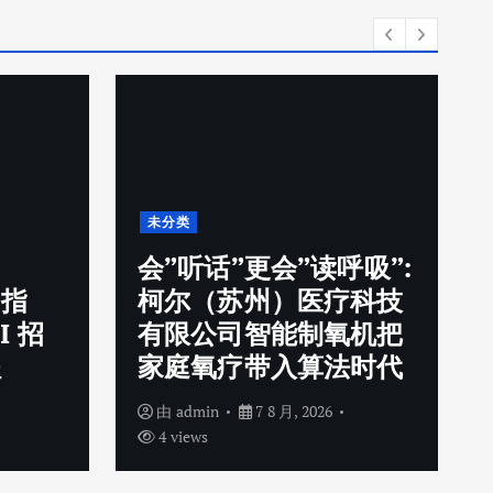
未分类
会”听话”更会”读呼吸”:
用指
柯尔（苏州）医疗科技
I 招
有限公司智能制氧机把
程
家庭氧疗带入算法时代
由
admin
7 8 月, 2026
4 views