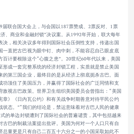
第79届联合国大会上，与会国以187票赞成、2票反对、1票
济、商业和金融封锁”决议案。从1992年开始，联大每年
表决，相关决议多年得到国际社会压倒性支持，传递出国
国一直把古巴视为眼中钉、肉中刺，不能容忍自己眼皮底
百计要根除这个“心腹之患”。20世纪60年代以来，美国
至形成一套完整系统的经济封锁工程，实质就是禁止美国
来的第三国企业，最终目的是从经济上彻底扼杀古巴。面
成功顶住了美国压力，并赢得了国际社会的广泛同情和支
府敌视古巴政策。世界卫生组织美国委员会曾指出：“美国
宪章》《日内瓦公约》和有关战争时期善意对待平民公约
战状态。”“我们的结论是，禁运意味着对古巴人民的健康
”式的单边封锁遭到了国际社会的普遍谴责，其中包括越来
对古巴的制裁法案提出批评。美国为何对一个人口只有自
济总量更是只有自己二百五十六分之一的小国采取如此不