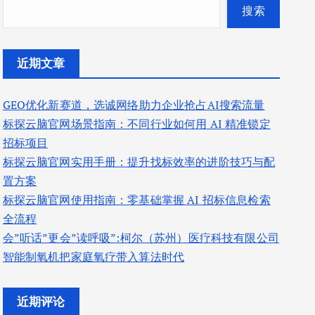
搜索
近期文章
GEO优化新赛道，选诚网络助力企业抢占AI搜索流量
标探云脑官网场景指南：不同行业如何用 AI 精准锁定
招标项目
标探云脑官网实用手册：提升找标效率的进阶技巧与配
置方案
标探云脑官网使用指南：零基础掌握 AI 招标信息检索
全流程
会”听话”更会”读呼吸”:柯尔（苏州）医疗科技有限公司
智能制氧机把家庭氧疗带入算法时代
近期评论