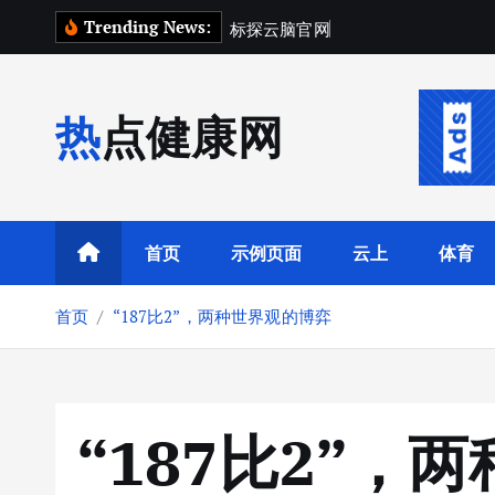
跳
Trending News:
标
探
云
脑
官
网
场
景
指
南
：
转
到
内
热点健康网
容
首页
示例页面
云上
体育
首页
“187比2”，两种世界观的博弈
“187比2”，