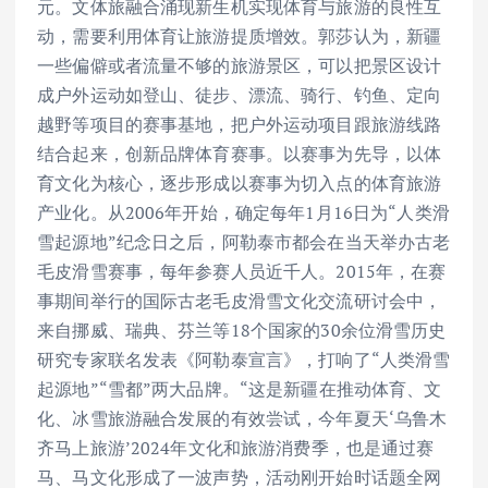
元。文体旅融合涌现新生机实现体育与旅游的良性互
动，需要利用体育让旅游提质增效。郭莎认为，新疆
一些偏僻或者流量不够的旅游景区，可以把景区设计
成户外运动如登山、徒步、漂流、骑行、钓鱼、定向
越野等项目的赛事基地，把户外运动项目跟旅游线路
结合起来，创新品牌体育赛事。以赛事为先导，以体
育文化为核心，逐步形成以赛事为切入点的体育旅游
产业化。从2006年开始，确定每年1月16日为“人类滑
雪起源地”纪念日之后，阿勒泰市都会在当天举办古老
毛皮滑雪赛事，每年参赛人员近千人。2015年，在赛
事期间举行的国际古老毛皮滑雪文化交流研讨会中，
来自挪威、瑞典、芬兰等18个国家的30余位滑雪历史
研究专家联名发表《阿勒泰宣言》，打响了“人类滑雪
起源地”“雪都”两大品牌。“这是新疆在推动体育、文
化、冰雪旅游融合发展的有效尝试，今年夏天‘乌鲁木
齐马上旅游’2024年文化和旅游消费季，也是通过赛
马、马文化形成了一波声势，活动刚开始时话题全网