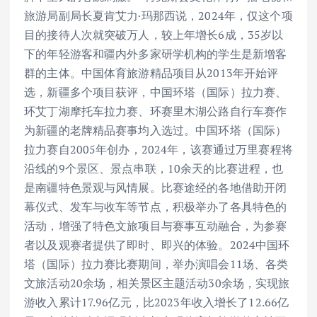
旅游局副局长夏肯艾力·玛那西说，2024年，仅这个项
目的接待人次就突破万人，较上年增长6成，35岁以
下的年轻游客和疆内外多家研学机构的学生是新增客
群的主体。中国体育旅游精品项目从2013年开始评
选，新疆多个项目获评，中国环塔（国际）拉力赛、
环艾丁湖摩托车拉力赛、环赛里木湖公路自行车赛作
为新疆的老牌精品赛事均入选过。中国环塔（国际）
拉力赛自2005年创办，2024年，该赛通过万里赛程将
沿线的9个景区、景点串联，10余天的比赛进程，也
是南疆特色景观与风情展。比赛途经的各地借助开闭
幕仪式、发车与收车等节点，积极举办了各具特色的
活动，增强了特色文旅项目与赛事互动融合，为参赛
者以及观赛者提供了即时、即兴的体验。2024中国环
塔（国际）拉力赛比赛期间，举办演唱会11场、各类
文旅活动20余场，相关景区主题活动30余场，实现旅
游收入累计17.96亿元，比2023年收入增长了12.66亿