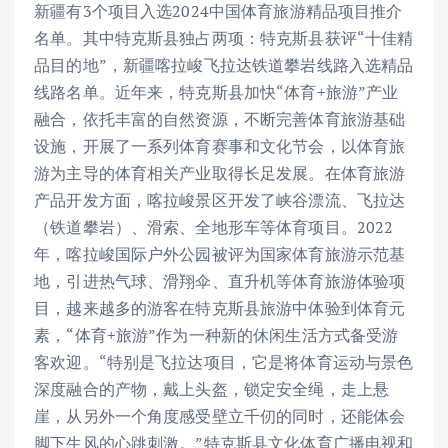
新疆有3个项目入选2024中国体育旅游精品项目推介
名单。其中特克斯县独占两项：特克斯县获评“十佳精
品目的地”，新疆喀拉峻飞拉达铁道攀岩线路入选精品
线路名单。近年来，特克斯县加快“体育+旅游”产业
融合，依托丰富的自然资源，不断完善体育旅游基础
设施，开展了一系列体育赛事和文化节会，以体育旅
游为主导的体育相关产业取得长足发展。在体育旅游
产品开发方面，喀拉峻景区开发了峡谷漂流、飞拉达
（铁道攀岩）、滑索、全地形车等体育项目。2022
年，喀拉峻国际户外公园被评为国家体育旅游示范基
地，引进热气球、滑翔伞、直升机等体育旅游体验项
目，越来越多的游客在特克斯县旅游中体验到体育元
素，“体育+旅游”作为一种新的休闲生活方式备受游
客欢迎。“特别是飞拉达项目，它是将体育运动与景色
深度融合的产物，戴上头盔，锁定安全绳，走上悬
崖，从另外一个角度感受壁立千仞的同时，还能体会
脚下生风的心跳刺激。”特克斯县文化体育广播电视和