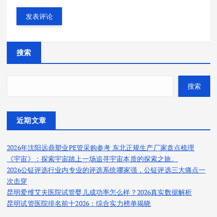
搜索
搜索
近期文章
2026年沈阳远鼎塑业PE管采购参考 东北正规生产厂家盘点梳理
《宇宙》：探索宇宙踏上一场追寻宇宙本质的探索之旅。
2026公钲评选行业内专业的评选系统哪家强，公钲评选三大痛点一
次击穿
昆明爱维艾夫医院试管婴儿成功率怎么样？2026真实数据解析
昆明试管医院排名前十2026：综合实力榜单揭晓