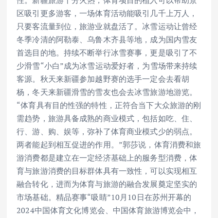
性。新疆旅游十分火热，体育项目的植入可以帮助景
区吸引更多游客，一场体育活动能吸引几千上万人，
只要客流量到位，旅游业就盘活了。冰雪运动让曾经
冬季冷清的阿勒泰、乌鲁木齐县等地，成为国内雪友
首选目的地。持续不断举行冰雪赛事，更是吸引了不
少滑雪“小白”成为冰雪运动爱好者，为雪场带来持续
客源。秋天来新疆参加越野赛的选手一定会去看胡
杨，冬天来新疆滑雪的雪友也会去冰雪旅游地游览。
“体育具有目的性强的特性，正符合当下大众旅游的刚
需趋势，旅游具备成熟的商业模式，包括如吃、住、
行、游、购、娱等，弥补了体育商业模式少的弱点。
两者能起到相互促进的作用。”郭莎说，体育消费和旅
游消费都是建立在一定经济基础上的服务型消费，体
育与旅游消费的目标群体具有一致性，可以实现相互
融合转化，进而为体育与旅游的融合发展奠定坚实的
市场基础。精品赛事“吸睛”10月10日在苏州开幕的
2024中国体育文化博览会、中国体育旅游博览会中，