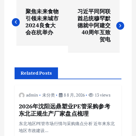
文
聚焦未来食物
习近平同阿联
章
引领未来城市
酋总统穆罕默
2024良食大
德就中阿建交
导
会在杭举办
40周年互致
贺电
航
Related Posts
admin
未分类
8 8 月, 2026
13 views
2026年沈阳远鼎塑业PE管采购参考
东北正规生产厂家盘点梳理
东北地区PE管市场行情与采购痛点分析 近年来东北
地区市政建设…