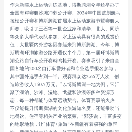
作为新疆水上运动训练基地，博斯腾湖今年还举办了
全国海岸赛艇沙滩冲刺公开赛、2024年中国皮划艇马
拉松公开赛和博斯腾湖首届水上运动旅游节暨赛艇大
师赛，吸引了王石等一批企业家和清华、北大、同济
等众多大学代表队参加。水上运动具有很高的观赏价
值，大批疆内外游客因赛艇来到博斯腾湖。今年，博
斯腾湖环湖旅游公路开通仅半个月，第一届环博斯腾
湖公路自行车公开赛就鸣枪开赛。赛事吸引了来自全
国各地约200名自行车爱好者和专业选手报名参与，
其中疆外选手占到一半。观赛群众达2.65万人次，创
造旅游收入150.7万元。“以博斯腾湖一地为例，它汇
聚了湖泊、沙滩、湿地、戈壁和沙漠等多种资源形
态，每一种都能与体育运动契合。体育赛事的火热，
不仅能提升博斯腾湖的文化旅游知名度，还能带动当
地餐饮、住宿等相关产业的繁荣。”郭莎说，丰富多变
的地形地貌，让“体育+旅游”在新疆有着极强的兼容