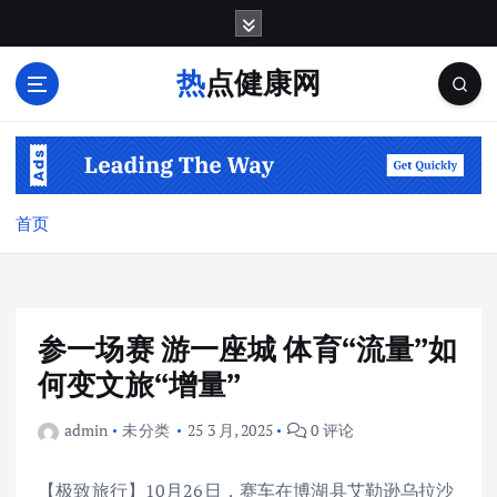
跳
转
到
热点健康网
内
容
首页
参一场赛 游一座城 体育“流量”如
何变文旅“增量”
admin
未分类
25 3 月, 2025
0 评论
【极致旅行】10月26日，赛车在博湖县艾勒逊乌拉沙