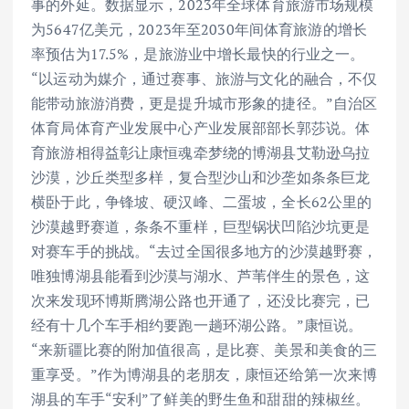
事的外延。数据显示，2023年全球体育旅游市场规模
为5647亿美元，2023年至2030年间体育旅游的增长
率预估为17.5%，是旅游业中增长最快的行业之一。
“以运动为媒介，通过赛事、旅游与文化的融合，不仅
能带动旅游消费，更是提升城市形象的捷径。”自治区
体育局体育产业发展中心产业发展部部长郭莎说。体
育旅游相得益彰让康恒魂牵梦绕的博湖县艾勒逊乌拉
沙漠，沙丘类型多样，复合型沙山和沙垄如条条巨龙
横卧于此，争锋坡、硬汉峰、二蛋坡，全长62公里的
沙漠越野赛道，条条不重样，巨型锅状凹陷沙坑更是
对赛车手的挑战。“去过全国很多地方的沙漠越野赛，
唯独博湖县能看到沙漠与湖水、芦苇伴生的景色，这
次来发现环博斯腾湖公路也开通了，还没比赛完，已
经有十几个车手相约要跑一趟环湖公路。”康恒说。
“来新疆比赛的附加值很高，是比赛、美景和美食的三
重享受。”作为博湖县的老朋友，康恒还给第一次来博
湖县的车手“安利”了鲜美的野生鱼和甜甜的辣椒丝。