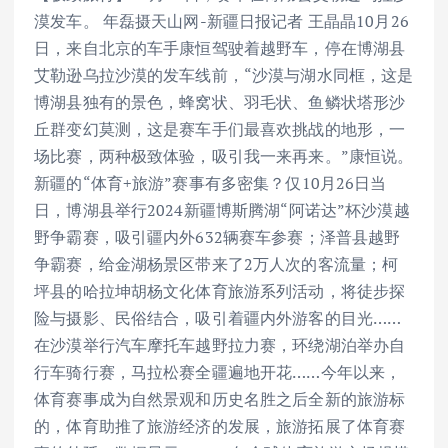
漠发车。 年磊摄天山网-新疆日报记者 王晶晶10月26
日，来自北京的车手康恒驾驶着越野车，停在博湖县
艾勒逊乌拉沙漠的发车线前，“沙漠与湖水同框，这是
博湖县独有的景色，蜂窝状、羽毛状、鱼鳞状塔形沙
丘群变幻莫测，这是赛车手们最喜欢挑战的地形，一
场比赛，两种极致体验，吸引我一来再来。”康恒说。
新疆的“体育+旅游”赛事有多密集？仅10月26日当
日，博湖县举行2024新疆博斯腾湖“阿诺达”杯沙漠越
野争霸赛，吸引疆内外632辆赛车参赛；泽普县越野
争霸赛，给金湖杨景区带来了2万人次的客流量；柯
坪县的哈拉坤胡杨文化体育旅游系列活动，将徒步探
险与摄影、民俗结合，吸引着疆内外游客的目光……
在沙漠举行汽车摩托车越野拉力赛，环绕湖泊举办自
行车骑行赛，马拉松赛全疆遍地开花……今年以来，
体育赛事成为自然景观和历史名胜之后全新的旅游标
的，体育助推了旅游经济的发展，旅游拓展了体育赛