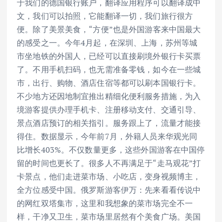
于我们的德国银行账户，翻译应用程序可以翻译成中
文，我们可以拍照，它能翻译一切，我们旅行很方
便。除了美景美食，“方便”也是外国游客来中国最大
的感受之一。今年4月起，在深圳、上海，苏州等城
市坐地铁的外国人，已经可以直接刷境外银行卡买票
了。不用手机扫码，也无需准备零钱，如今在一些城
市，出行、购物、酒店住宿等都可以刷本国银行卡。
不少地方还因地制宜推出精细化便利服务措施，为入
境游客提供办理手机卡、注册移动支付、交通引导、
景点酒店预订的相关指引。服务跟上了，流量才能接
得住。数据显示，今年前7月，外籍人员来华观光同
比增长403%。不仅数量更多，这些外国游客在中国停
留的时间也更长了。很多人不再满足于“走马观花”打
卡景点，他们走进菜市场、小吃店，变身视频博主，
全方位感受中国。俄罗斯游客伊万：先来看看传说中
的网红双塔集市，这里和我想象的菜市场完全不一
样，干净又卫生，菜市场里居然有个美食广场。美国