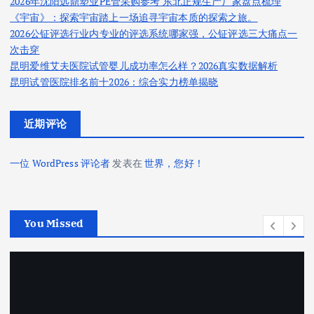
2026年沈阳远鼎塑业PE管采购参考 东北正规生产厂家盘点梳理
《宇宙》：探索宇宙踏上一场追寻宇宙本质的探索之旅。
2026公钲评选行业内专业的评选系统哪家强，公钲评选三大痛点一
次击穿
昆明爱维艾夫医院试管婴儿成功率怎么样？2026真实数据解析
昆明试管医院排名前十2026：综合实力榜单揭晓
近期评论
一位 WordPress 评论者
发表在
世界，您好！
You Missed