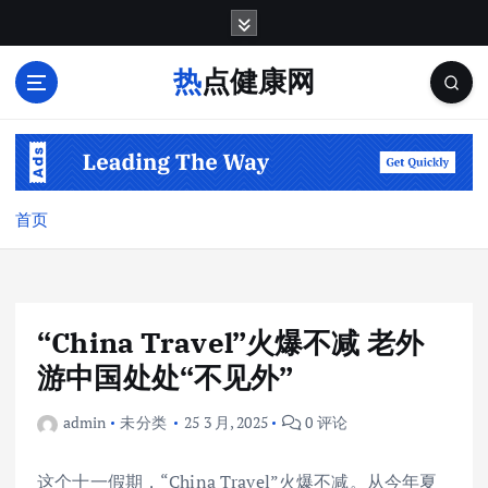
跳
转
到
热点健康网
内
容
首页
“China Travel”火爆不减 老外
游中国处处“不见外”
admin
未分类
25 3 月, 2025
0 评论
这个十一假期，“China Travel”火爆不减。从今年夏