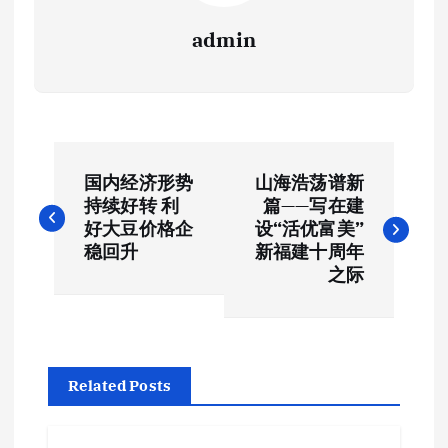
admin
文
国内经济形势
山海浩荡谱新
章
持续好转 利
篇——写在建
好大豆价格企
设“活优富美”
导
稳回升
新福建十周年
之际
航
Related Posts