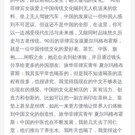
的中国，跟以前相比发生了翻天覆地的变化。”90后”
菲律宾女孩爱上中国传统文化喝到无人机送来的饮
料、坐上无人驾驶汽车，中国的发展让一些外国人感
到不可思议。但这还不是中国的全部，在这里，你可
以一边感受现代生活与未来感，又能同时品味悠久历
史与古老传统。90后的菲律宾女孩夏尔玛格布霍斯，
就是一位中国传统文化的爱好者。茶艺、中医、旗
袍……闲暇之余，她总会去到处体验，并且通过镜头
分享给更多的外国朋友。旅华菲律宾青年 夏尔玛格布
霍斯：我其实平常也喝茶的，但是我不知道喝茶的流
程有很多，也很讲究。我觉得我现在的中文不够表达
出现在的感受。中国的文化是鲜活的，富有活力、创
造力和创新的。比如可以把一副古画印在茶杯上、靠
垫上甚至是丝绣，如此一来更方便地让世界人们体验
到中国文化的创造性。旅华菲律宾青年 夏尔玛格布霍
斯：中国的中医也在不断发展，我前几天去了同仁
堂，他们推出了养生水。我昨天也喝了，我觉得这个