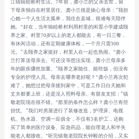
江镇辑睦桥村生活。7年前，龚小兰的父亲去世，留
下母亲独自在村里居住。龚小兰很是操心母亲：“我担
心她一个人生活太孤单，我住在县城，很难每天陪伴
她。”好在，当年辑睦桥村利用村里的闲置小学建成颐
养之家。村里70岁以上的老人都能去，有一日三餐，
有休闲活动，还有定期健康体检，一个月只需300
元。“去颐养之家挺好，村里人在一起也热闹。”龚小
兰打算送母亲去。可还没等想法实现，龚小兰母亲多
年的眼疾骤然加重。“颐养之家能住、能吃饭，但没有
专业的护理人员。母亲去哪养老好呢？”龚小兰再次犯
难了，她想过把母亲接到家中，可是工作日白天她和
丈夫都要上班，还是没人照料母亲。有朋友支招：“镇
敬老院现在很不错。”那里的条件怎么样？龚小兰有些
担忧。“我们对房屋进行了装修改造，护理床、电视
机、热水器、空调一应俱全，不仅有3名护工，还购
买了简单的医疗设备、应急药品，能自理老人和半失
能老人都接收。”听完镇敬老院院长钟毅的介绍，又实