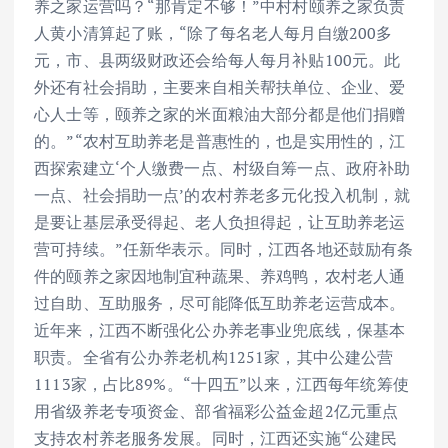
养之家运营吗？“那肯定不够！”中村村颐养之家负责
人黄小清算起了账，“除了每名老人每月自缴200多
元，市、县两级财政还会给每人每月补贴100元。此
外还有社会捐助，主要来自相关帮扶单位、企业、爱
心人士等，颐养之家的米面粮油大部分都是他们捐赠
的。”“农村互助养老是普惠性的，也是实用性的，江
西探索建立‘个人缴费一点、村级自筹一点、政府补助
一点、社会捐助一点’的农村养老多元化投入机制，就
是要让基层承受得起、老人负担得起，让互助养老运
营可持续。”任新华表示。同时，江西各地还鼓励有条
件的颐养之家因地制宜种蔬果、养鸡鸭，农村老人通
过自助、互助服务，尽可能降低互助养老运营成本。
近年来，江西不断强化公办养老事业兜底线，保基本
职责。全省有公办养老机构1251家，其中公建公营
1113家，占比89%。“十四五”以来，江西每年统筹使
用省级养老专项资金、部省福彩公益金超2亿元重点
支持农村养老服务发展。同时，江西还实施“公建民