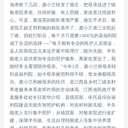
地考察了几回，龚小兰转变了观念，把母亲送进了镇
敬老院养老。住得舒服、有人照顾，黄连英过得挺舒
心。可是，黄连英的眼疾逐渐严重，做完手术后，敬
老院又缺乏照料她的相应条件了。龚小兰第三次犯起
了难。四处打听后，每个月只需要1200元的县福利院
成了合适的选择——“每天都有专业的医护人员巡诊，
县人民医院定点来这开展中医理疗，能为失能、半失
能老人提供更加专业的照护服务。离家也更近了，我
能经常去看望陪伴母亲。”今年2月，龚小兰将母亲转
到县福利院，如今母亲被照料得不错，母女俩都很高
兴。龚小兰和她母亲的经历，是江西县乡村三级农村
养老服务体系发挥作用的生动体现。江西省民政厅养
老服务处处长任新华介绍，县级层面，依托县综合福
利院建设失能失智照护机构，对农村特困失能、半失
能老人实行集中照护；乡镇层面，对敬老院进行改扩
建，保障半失能、生活自理特困老人等集中供养需