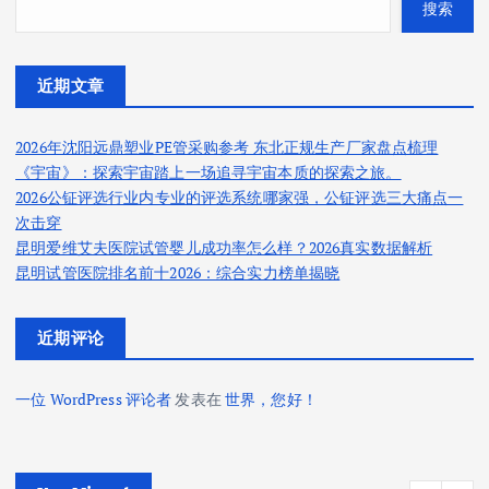
搜索
近期文章
2026年沈阳远鼎塑业PE管采购参考 东北正规生产厂家盘点梳理
《宇宙》：探索宇宙踏上一场追寻宇宙本质的探索之旅。
2026公钲评选行业内专业的评选系统哪家强，公钲评选三大痛点一
次击穿
昆明爱维艾夫医院试管婴儿成功率怎么样？2026真实数据解析
昆明试管医院排名前十2026：综合实力榜单揭晓
近期评论
一位 WordPress 评论者
发表在
世界，您好！