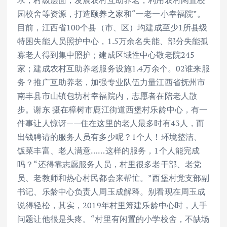
求；村级层面，发展农村互助养老，利用农村闲置校
园校舍等资源，打造颐养之家和“一老一小幸福院”。
目前，江西省100个县（市、区）均建成至少1所县级
特困失能人员照护中心，1.5万余名失能、部分失能孤
寡老人得到集中照护；建成区域性中心敬老院245
家；建成农村互助养老服务设施1.4万余个。02谁来服
务？推广互助养老，加强专业队伍力量江西省抚州市
南丰县市山镇包坊村幸福院内，志愿者在陪老人散
步。谢东 摄在樟树市鹿江街道西堡村乐龄中心，有一
件事让人惊讶——住在这里的老人最多时有43人，而
出钱聘请的服务人员有多少呢？1个人！环境整洁、
饭菜丰富、老人满意……这样的服务，1个人能完成
吗？“还得靠志愿服务人员，村里很多老干部、老党
员、老教师和热心村民都会来帮忙。”西堡村党支部副
书记、乐龄中心负责人周玉成解释。别看现在周玉成
说得轻松，其实，2019年村里筹建乐龄中心时，人手
问题让他很是头疼。“村里有闲置的小学校舍，不缺场