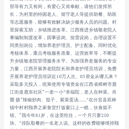
部等有力又有闲，有爱心又肯奉献，请他们发挥所
长，为村里的特困老人、留守老人等提供助餐、助医
等志愿服务，能够有效解决缺少服务人员的问题。村
里探索互助，乡镇推进改革。江西推进乡镇敬老院人
事编制制度改革，因事设岗、按需设岗，合理设置不
同类别岗位，增加养老护理员、护士配备。同时优化
考核体系，重点考核服务质量、运营效率等，不断提
升乡镇敬老院管理服务水平。为加强养老服务的专业
力量，江西开展养老院院长和养老护理员培训，免费
开展养老护理员培训近10万人次。03资金从哪儿来？
采取多元投入，统筹使用专项资金在江西省樟树市鹿
江街道鹿东社区“一老一小”幸福院，老人在种菜。肖
龑 摄“辣椒炒肉、茄子、紫菜蛋汤……”在分宜县双林
镇中村村颐养之家食堂打饭窗口上一瞧，伙食挺不
错。“我今年81岁，在这里吃住，一个月只要250
块。”排队取餐的一名老人说。这样的收费能够维持颐