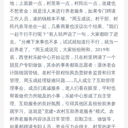
地；上面拨一点，村里筹一点，村民出一点，改建也
不愁资金；就是没人来进行养老服务，如果专门聘请
工作人员，凑的钱根本不够。”周玉成说。村干部、村
民代表等坐在一起，几番商量也没议出个结果。“我们
一起干行不行呢？”有人轻声说了一句，大家都听了进
去。“分摊下来事也不多，试试就知道行不行，就当一
起养老了。”周玉成说完，大家纷纷附和。2019年
底，西堡村乐龄中心开始运营，只在村里聘请了一个
脱贫户专职做饭，其余的事务都靠志愿者：退休老会
计陈细国管钱、老村干部程恒凤负责财务监督和日常
管理、周玉成处理疑难问题……几人成立了互助管理
理事会。成员们真诚服务，老人们看在眼里，平时也
帮着做些力所能及的小事，乐龄中心形成了自主管
理、互助服务的良好氛围，引得其他区县纷纷前来参
观学习。这就是“党建+农村互助养老服务”模式。农
村养老服务内容涉及日常管理、后勤卫生、做饭等，
如果都聘请专职人员，资金压力会很大。村里的老干