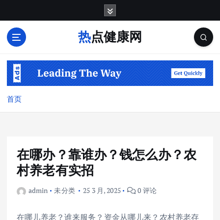
跳
转
到
热点健康网
内
容
首页
在哪办？靠谁办？钱怎么办？农
村养老有实招
admin
未分类
25 3 月, 2025
0 评论
在哪儿养老？谁来服务？资金从哪儿来？农村养老存