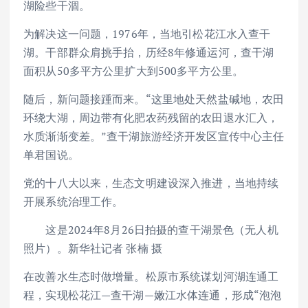
湖险些干涸。
为解决这一问题，1976年，当地引松花江水入查干
湖。干部群众肩挑手抬，历经8年修通运河，查干湖
面积从50多平方公里扩大到500多平方公里。
随后，新问题接踵而来。“这里地处天然盐碱地，农田
环绕大湖，周边带有化肥农药残留的农田退水汇入，
水质渐渐变差。”查干湖旅游经济开发区宣传中心主任
单君国说。
党的十八大以来，生态文明建设深入推进，当地持续
开展系统治理工作。
这是2024年8月26日拍摄的查干湖景色（无人机
照片）。新华社记者 张楠 摄
在改善水生态时做增量。松原市系统谋划河湖连通工
程，实现松花江—查干湖—嫩江水体连通，形成“泡泡