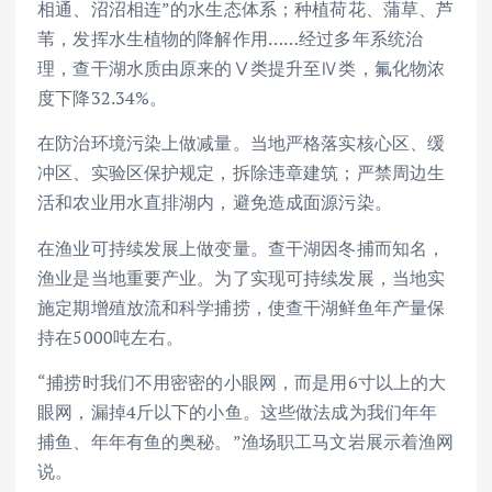
相通、沼沼相连”的水生态体系；种植荷花、蒲草、芦
苇，发挥水生植物的降解作用……经过多年系统治
理，查干湖水质由原来的Ⅴ类提升至Ⅳ类，氟化物浓
度下降32.34%。
在防治环境污染上做减量。当地严格落实核心区、缓
冲区、实验区保护规定，拆除违章建筑；严禁周边生
活和农业用水直排湖内，避免造成面源污染。
在渔业可持续发展上做变量。查干湖因冬捕而知名，
渔业是当地重要产业。为了实现可持续发展，当地实
施定期增殖放流和科学捕捞，使查干湖鲜鱼年产量保
持在5000吨左右。
“捕捞时我们不用密密的小眼网，而是用6寸以上的大
眼网，漏掉4斤以下的小鱼。这些做法成为我们年年
捕鱼、年年有鱼的奥秘。”渔场职工马文岩展示着渔网
说。