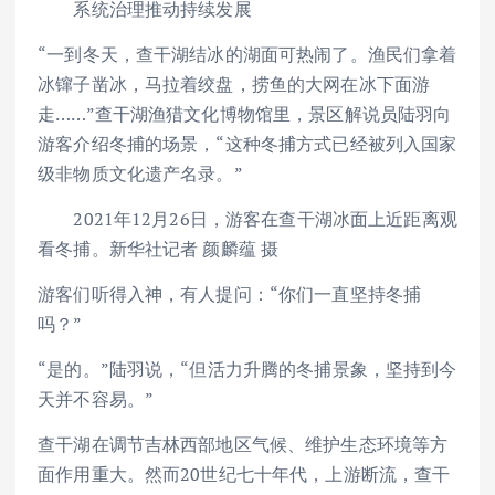
系统治理推动持续发展
“一到冬天，查干湖结冰的湖面可热闹了。渔民们拿着
冰镩子凿冰，马拉着绞盘，捞鱼的大网在冰下面游
走……”查干湖渔猎文化博物馆里，景区解说员陆羽向
游客介绍冬捕的场景，“这种冬捕方式已经被列入国家
级非物质文化遗产名录。”
2021年12月26日，游客在查干湖冰面上近距离观
看冬捕。新华社记者 颜麟蕴 摄
游客们听得入神，有人提问：“你们一直坚持冬捕
吗？”
“是的。”陆羽说，“但活力升腾的冬捕景象，坚持到今
天并不容易。”
查干湖在调节吉林西部地区气候、维护生态环境等方
面作用重大。然而20世纪七十年代，上游断流，查干