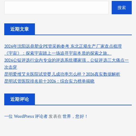
搜索
近期文章
2026年沈阳远鼎塑业PE管采购参考 东北正规生产厂家盘点梳理
《宇宙》：探索宇宙踏上一场追寻宇宙本质的探索之旅。
2026公钲评选行业内专业的评选系统哪家强，公钲评选三大痛点一
次击穿
昆明爱维艾夫医院试管婴儿成功率怎么样？2026真实数据解析
昆明试管医院排名前十2026：综合实力榜单揭晓
近期评论
一位 WordPress 评论者
发表在
世界，您好！