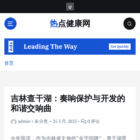
跳
转
到
热点健康网
内
容
首页
吉林查干湖：奏响保护与开发的
和谐交响曲
admin
未分类
25 3 月, 2025
0 评论
今年国庆，作为吉林省文旅的“金字招牌”，查干湖景