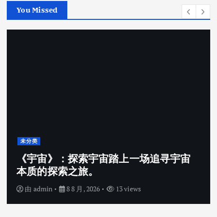
You Missed
未分类
上一场追寻宇宙
2026公钲评选行业内
家强，公钲评选三大痛
 views
由
admin
8 8 月, 2026
16 