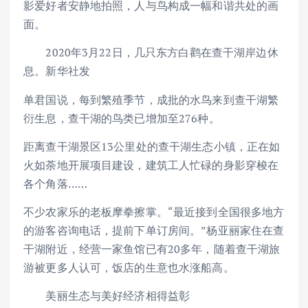
影爱好者安静地拍照，人与鸟构成一幅和谐共处的画
面。
2020年3月22日，几只东方白鹳在查干湖岸边休
息。新华社发
单君国说，每到繁殖季节，成批的水鸟来到查干湖繁
衍生息，查干湖的鸟类已增加至276种。
距离查干湖景区13公里处的查干湖生态小镇，正在如
火如荼地开展项目建设，建筑工人忙碌的身影穿梭在
各个角落……
不少农家乐的老板摩拳擦掌。“最近接到全国很多地方
的游客咨询电话，提前下单订房间。”杨亚丽家住在查
干湖附近，经营一家鱼馆已有20多年，随着查干湖旅
游被更多人认可，饭店的生意也水涨船高。
美丽生态与美好经济相得益彰