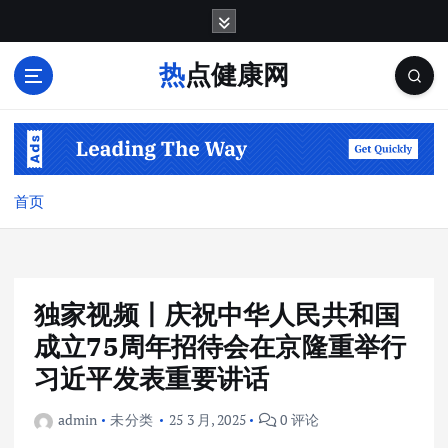
跳
转
到
热点健康网
内
容
首页
独家视频丨庆祝中华人民共和国
成立75周年招待会在京隆重举行
习近平发表重要讲话
admin
未分类
25 3 月, 2025
0 评论