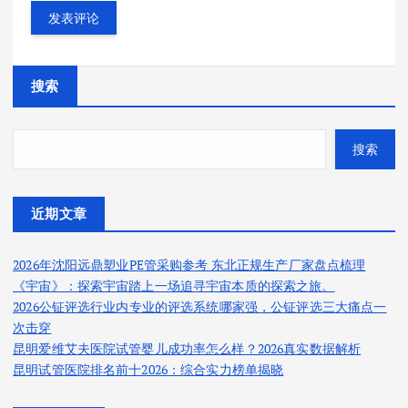
搜索
搜索
近期文章
2026年沈阳远鼎塑业PE管采购参考 东北正规生产厂家盘点梳理
《宇宙》：探索宇宙踏上一场追寻宇宙本质的探索之旅。
2026公钲评选行业内专业的评选系统哪家强，公钲评选三大痛点一
次击穿
昆明爱维艾夫医院试管婴儿成功率怎么样？2026真实数据解析
昆明试管医院排名前十2026：综合实力榜单揭晓