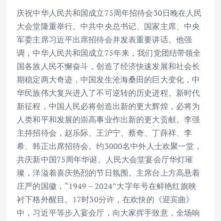
庆祝中华人民共和国成立75周年招待会30日晚在人民
大会堂隆重举行。中共中央总书记、国家主席、中央
军委主席习近平出席招待会并发表重要讲话。他强
调，中华人民共和国成立75年来，我们党团结带领全
国各族人民不懈奋斗，创造了经济快速发展和社会长
期稳定两大奇迹，中国发生沧海桑田的巨大变化，中
华民族伟大复兴进入了不可逆转的历史进程。新时代
新征程，中国人民必将创造出新的更大辉煌，必将为
人类和平和发展的崇高事业作出新的更大贡献。李强
主持招待会，赵乐际、王沪宁、蔡奇、丁薛祥、李
希、韩正出席招待会。约3000名中外人士欢聚一堂，
共庆新中国75周年华诞。人民大会堂宴会厅华灯璀
璨，洋溢着喜庆热烈的节日氛围。主席台上方高悬着
庄严的国徽，“1949－2024”大字年号在鲜艳红旗映
衬下格外醒目。17时30分许，在欢快的《迎宾曲》
中，习近平等步入宴会厅，向大家挥手致意，全场响