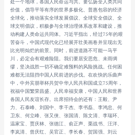
处一个地球，各国人民命运与共。要弘扬全人类共同
价值，倡导平等有序的世界多极化、普惠包容的经济
全球化，推动落实全球发展倡议、全球安全倡议、全
球文明倡议，积极参与全球治理体系改革和建设，推
动构建人类命运共同体。习近平指出，经过75年的艰
苦奋斗，中国式现代化已经展开壮美画卷并呈现出无
比光明灿烂的前景。同时，前进道路不可能一马平
川，必定会有艰难险阻。我们要居安思危、未雨绸
缪，坚决战胜一切不确定难预料的风险挑战。任何困
难都无法阻挡中国人民前进的步伐。在欢快的乐曲声
中，中外宾朋举杯共贺中华人民共和国成立75周年，
祝福中国繁荣昌盛、人民幸福安康，中国人民和世界
各国人民友谊长存。出席招待会的还有：王毅、尹
力、石泰峰、刘国中、李干杰、李书磊、李鸿忠、何
卫东、何立峰、张又侠、张国清、陈文清、李瑞环、
温家宝、贾庆林、张德江、俞正声、栗战书、汪洋、
李岚清、曾庆红、吴官正、李长春、贺国强、刘云