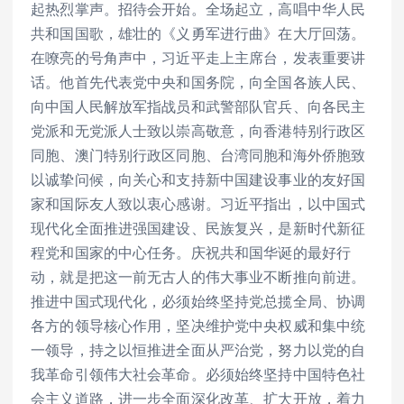
起热烈掌声。招待会开始。全场起立，高唱中华人民
共和国国歌，雄壮的《义勇军进行曲》在大厅回荡。
在嘹亮的号角声中，习近平走上主席台，发表重要讲
话。他首先代表党中央和国务院，向全国各族人民、
向中国人民解放军指战员和武警部队官兵、向各民主
党派和无党派人士致以崇高敬意，向香港特别行政区
同胞、澳门特别行政区同胞、台湾同胞和海外侨胞致
以诚挚问候，向关心和支持新中国建设事业的友好国
家和国际友人致以衷心感谢。习近平指出，以中国式
现代化全面推进强国建设、民族复兴，是新时代新征
程党和国家的中心任务。庆祝共和国华诞的最好行
动，就是把这一前无古人的伟大事业不断推向前进。
推进中国式现代化，必须始终坚持党总揽全局、协调
各方的领导核心作用，坚决维护党中央权威和集中统
一领导，持之以恒推进全面从严治党，努力以党的自
我革命引领伟大社会革命。必须始终坚持中国特色社
会主义道路，进一步全面深化改革、扩大开放，着力