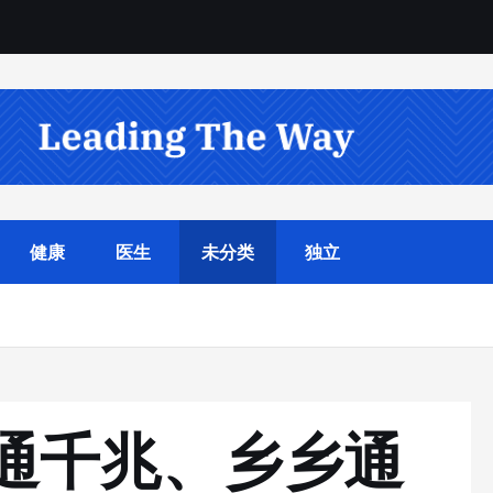
健康
医生
未分类
独立
通千兆、乡乡通