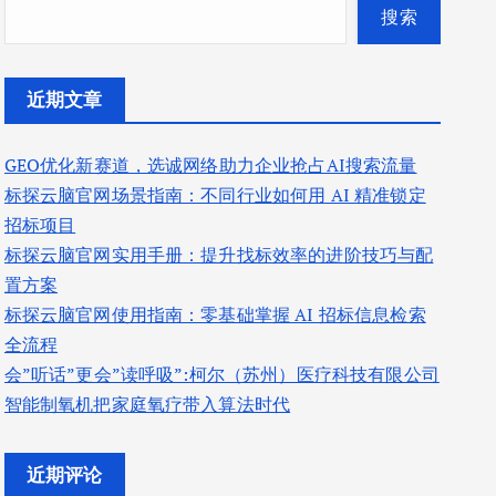
搜索
近期文章
GEO优化新赛道，选诚网络助力企业抢占AI搜索流量
标探云脑官网场景指南：不同行业如何用 AI 精准锁定
招标项目
标探云脑官网实用手册：提升找标效率的进阶技巧与配
置方案
标探云脑官网使用指南：零基础掌握 AI 招标信息检索
全流程
会”听话”更会”读呼吸”:柯尔（苏州）医疗科技有限公司
智能制氧机把家庭氧疗带入算法时代
近期评论