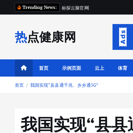
跳
Trending News:
标
探
云
脑
官
网
场
景
指
南
转
到
内
热点健康网
容
首页
示例页面
云上
体育
首页
我国实现“县县通千兆、乡乡通5G”
我国实现“县县