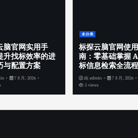
未分类
云脑官网实用手
标探云脑官网使
提升找标效率的进
南：零基础掌握 A
巧与配置方案
标信息检索全流
in
7 8 月, 2026
由
admin
7 8 月, 2026
s
5 views