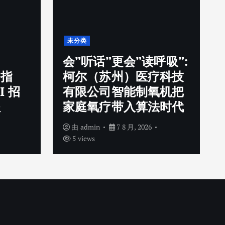
未分类
会”听话”更会”读呼吸”:
用指
柯尔（苏州）医疗科技
I 招
有限公司智能制氧机把
程
家庭氧疗带入算法时代
由
admin
7 8 月, 2026
5 views