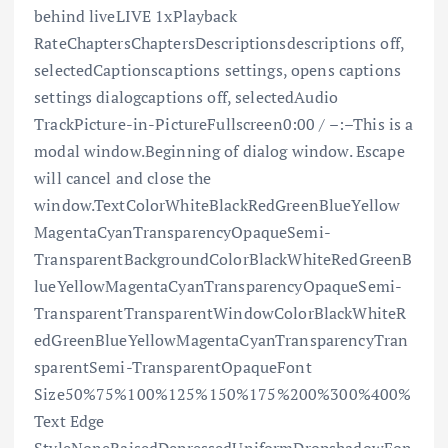
behind liveLIVE 1xPlayback
RateChaptersChaptersDescriptionsdescriptions off,
selectedCaptionscaptions settings, opens captions
settings dialogcaptions off, selectedAudio
TrackPicture-in-PictureFullscreen0:00 / –:–This is a
modal window.Beginning of dialog window. Escape
will cancel and close the
window.TextColorWhiteBlackRedGreenBlueYellow
MagentaCyanTransparencyOpaqueSemi-
TransparentBackgroundColorBlackWhiteRedGreenB
lueYellowMagentaCyanTransparencyOpaqueSemi-
TransparentTransparentWindowColorBlackWhiteR
edGreenBlueYellowMagentaCyanTransparencyTran
sparentSemi-TransparentOpaqueFont
Size50%75%100%125%150%175%200%300%400%
Text Edge