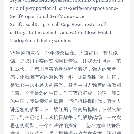
StyleNoneRaisedDepressedUniformDropshadowFon
t FamilyProportional Sans-SerifMonospace Sans-
SerifProportional SerifMonospace
SerifCasualScriptSmall CapsReset restore all
settings to the default valuesDoneClose Modal
DialogEnd of dialog window.
75年风雨兼程，75年沧桑巨变。大道如砥，繁花似
锦。是您用坚实的臂膀呵护着我，让我无惧风雨，茁
壮成长。是您用厚实的身躯守护着我，强大的安全
感，让我拥有家的避风港。那一抹最耀眼的中国红，
是我心中永不磨灭的荣光、身为中国人独有的骄傲和
自豪。今天是您的生日，千言万语汇成一句话：我爱
你中国，我最亲爱的母亲！还记得孩提时代，听大人
讲起您的故事：从一艘红船，到南昌枪响，从星火燎
原，到长征北上，从抗日战争，到解放战场。一次次
思想的凝聚，一个个法律的探索……您在危难中顽强
拼搏！百废待兴，艰苦拼搏傲然屹立在东方，还记得