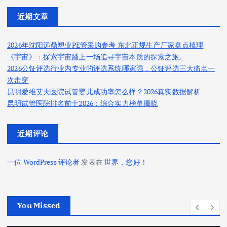
近期文章
2026年沈阳远鼎塑业PE管采购参考 东北正规生产厂家盘点梳理
《宇宙》：探索宇宙踏上一场追寻宇宙本质的探索之旅。
2026公钲评选行业内专业的评选系统哪家强，公钲评选三大痛点一
次击穿
昆明爱维艾夫医院试管婴儿成功率怎么样？2026真实数据解析
昆明试管医院排名前十2026：综合实力榜单揭晓
近期评论
一位 WordPress 评论者
发表在
世界，您好！
You Missed