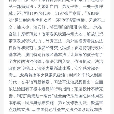
第一部婚姻法，为婚姻自由、男女平等、一夫一妻呼
喊；还记得1197名代表，1197张同意票，“五四宪
法”通过时的掌声和欢呼；还记得诸暨枫桥，矛盾不上
交，捕人少、治安好，邻里和谐的张张笑脸……您在
奋进中厚积薄发！改革春风吹遍神州大地，解放思想
带来发展强劲动力，外资三法，为外国投资者提供法
律保障和规范，激发经济突飞猛涨；香港特别行政区
基本法、澳门特别行政区基本法，让归家的孩子有了
全方位的法治保障；依法治国入宪、依法执政、法治
政府建设提出，法治力量渐成体系，安全感萦绕身
旁……您乘着改革之风乘风破浪！时间的车轮来到新
时代，奋斗谱写新篇章，习近平法治思想提出，全面
依法治国有了根本遵循和行动指南；顶层设计不断完
善，制定“两规划一纲要”让全面依法治国总体格局基
本形成；民法典颁布实施、第五次修改宪法、聚焦重
点领域立法……中国特色社会主义法治体系建设加快