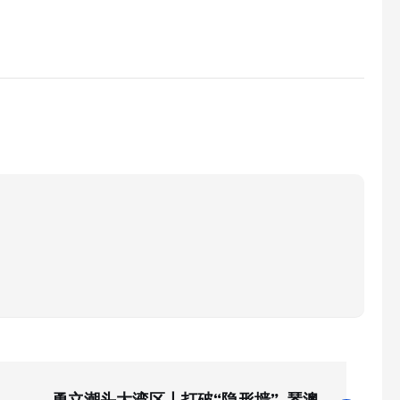
勇立潮头大湾区丨打破“隐形墙” 琴澳