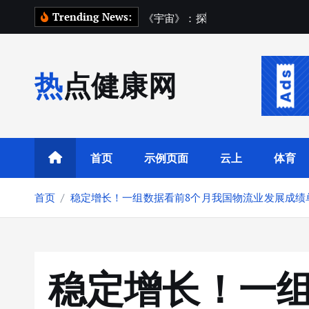
跳
Trending News:
《
宇
宙
》
：
探
索
宇
宙
踏
上
转
到
内
热点健康网
容
首页
示例页面
云上
体育
首页
稳定增长！一组数据看前8个月我国物流业发展成绩
稳定增长！一组