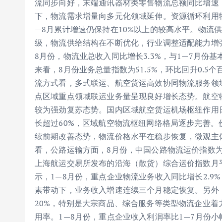
流同步向好，末端通讯器材类零售物流总额同比增速，从
下，物流需求增量向多元化领域延伸。资源循环利用物
—8月累计增速仍保持在10%以上的较高水平。物流
级，物流供给结构在不断优化，行业调整适配能力增
8月份，物流业总收入同比增长3.3%，与1—7月
来看，8月份业务总量指数为51.5%，环比回升0.
流方式看，多式联运、航空货运高效协同物流服务领
点区域重点领域联运业务量呈现良好增长态势。航空物
较为强劲复苏态势。国内区域航空货运机场枢纽作用
长超过60%，区域航空物流枢纽网络格局逐步完善。
续前期改善态势，物流价格水平在稳步恢复，微观主
看，公路运输方面，8月份，中国公路物流运价指数为10
上海航运交易所发布的沿海（散货）综合运价指数月平均
示，1—8月份，重点企业物流业务收入同比增长2.9%
素带动下，业务收入增速连续三个月稳定恢复。另外
20%，特别是大宗商品、综合服务等类型物流企业
用率。1—8月份，重点企业收入利润率比1—7月份小