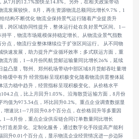
7月的12.7%加快至14.8%。另外，在相关政策带动
流发展较快。8月，再生资源物流总额同比增长9.7%，1
供给结构不断优化 物流业保持景气运行随着产业提质升
强，跨区域协同性提升，整体运行处在良好景气区间。1—
份基本持平，物流市场规模保持稳定增长。从物流业景气指数
5个百分点，物流行业整体继续位于扩张区间运行。 从不同物
域快速发展，助力提升产业循环效率；多式联运方面，重
流方面，1—8月份民航货邮运输量同比增长26%，延续
日益凸显，鄂州、郑州机场带动中部区域8月货邮吞吐量增
价格缓中有升 经营指标呈现积极变化随着物流供需整体延
体活力稳中趋升，经营指标呈现积极变化。从价格水平
4.2点，比上月回升1.03%。沿海散货运输方面，8月份
值为973.34点，环比回升0.2%。重点企业调查数据显
，增速比1—7月回升0.8个百分点，在价格回升等多重因
，1—8月份，重点企业供应链合同订单数量同比增长
着力打造差异化、定制化服务，通过数字化手段提高产能利
幅回升0.01个百分点，显示物流企业经营情况进一步边际