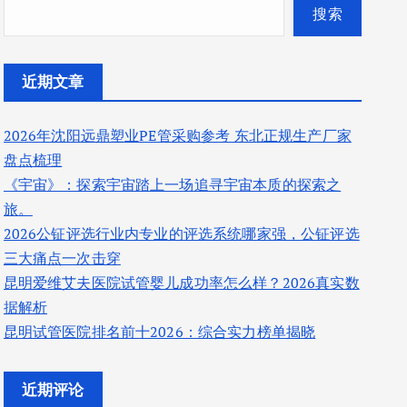
搜索
近期文章
2026年沈阳远鼎塑业PE管采购参考 东北正规生产厂家
盘点梳理
《宇宙》：探索宇宙踏上一场追寻宇宙本质的探索之
旅。
2026公钲评选行业内专业的评选系统哪家强，公钲评选
三大痛点一次击穿
昆明爱维艾夫医院试管婴儿成功率怎么样？2026真实数
据解析
昆明试管医院排名前十2026：综合实力榜单揭晓
近期评论