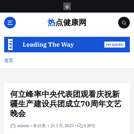
跳
转
到
热点健康网
内
容
首页
何立峰率中央代表团观看庆祝新
疆生产建设兵团成立70周年文艺
晚会
admin
未分类
25 3 月, 2025
0 评论