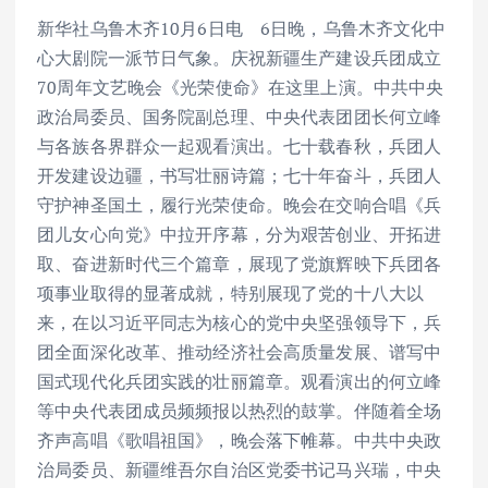
新华社乌鲁木齐10月6日电 6日晚，乌鲁木齐文化中
心大剧院一派节日气象。庆祝新疆生产建设兵团成立
70周年文艺晚会《光荣使命》在这里上演。中共中央
政治局委员、国务院副总理、中央代表团团长何立峰
与各族各界群众一起观看演出。七十载春秋，兵团人
开发建设边疆，书写壮丽诗篇；七十年奋斗，兵团人
守护神圣国土，履行光荣使命。晚会在交响合唱《兵
团儿女心向党》中拉开序幕，分为艰苦创业、开拓进
取、奋进新时代三个篇章，展现了党旗辉映下兵团各
项事业取得的显著成就，特别展现了党的十八大以
来，在以习近平同志为核心的党中央坚强领导下，兵
团全面深化改革、推动经济社会高质量发展、谱写中
国式现代化兵团实践的壮丽篇章。观看演出的何立峰
等中央代表团成员频频报以热烈的鼓掌。伴随着全场
齐声高唱《歌唱祖国》，晚会落下帷幕。中共中央政
治局委员、新疆维吾尔自治区党委书记马兴瑞，中央