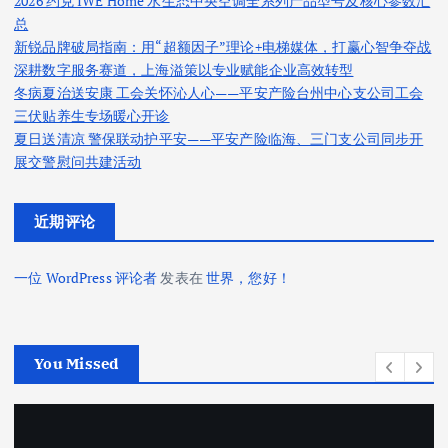
2026 约克 IWE Home 水生态中央空调全系列产品型号及核心参数汇
总
新锐品牌破局指南：用“超额因子”理论+电梯媒体，打赢心智争夺战
深耕数字服务赛道，上海溢策以专业赋能企业高效转型
冬病夏治送安康 工会关怀沁人心——平安产险台州中心支公司工会
三伏贴养生专场暖心开诊
夏日送清凉 警保联动护平安——平安产险临海、三门支公司同步开
展交警慰问共建活动
近期评论
一位 WordPress 评论者
发表在
世界，您好！
You Missed