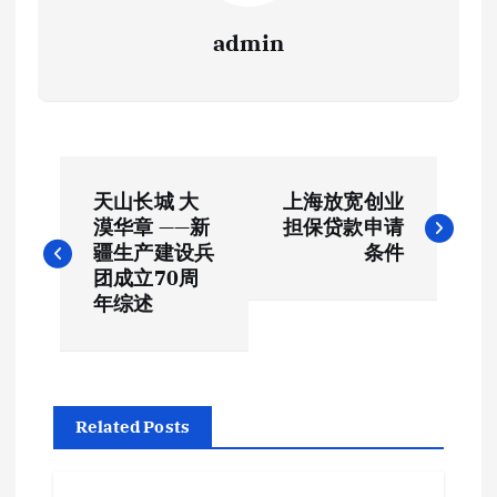
admin
文
天山长城 大
上海放宽创业
章
漠华章 ——新
担保贷款申请
疆生产建设兵
条件
导
团成立70周
年综述
航
Related Posts