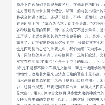
坚决不许官员们拿端砚牟取私利。在他离任的时候，
这方普通砚台拿去留个纪念。然而，船将驶出端州羚
将砚台扔进了西江。还砚于端州，不持一砚而归。这
在居所墙上的。“清心为治本，直道是身谋。”这种
各种以物喻廉的宝贝。图中的文物可不是独角兽，是一
正严明，永远会用长长的角对准犯罪的一方。另外，
重器了。辽宁省博物馆副馆长 刘宁：长篇铭文有七处
也是西周德治思想的重要史料，我们知道“民为邦本
访，周敦颐莲月新舟，青松挺风骨，玉蝉托皎洁。文
实实在在地感到“廉洁”不是一个空泛的概念。上下几
展”是不是很不同？不再是文物展，而是一场酣畅淋
博物馆，收藏着大量来自清宫旧藏的晋唐宋元书画。
山水画鼻祖董源的传世名画《夏景山口待渡图》，宋
以，辽博办展览，只要把国宝摆出来，就有人从四面八
见大唐”，用100件珍贵文物再现盛世大唐的神致气
反映大唐主题的文物都可以用。上图这幅《虢国夫人