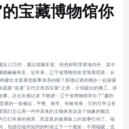
”的宝藏博物馆你
藏近12万件，素以馆藏丰富、特色鲜明享誉海内外。其中
藏都赫赫有名。近年来，辽宁省博物馆改变策展思路，从
”，构建出全新展览叙事体系的呢？跟随记者的脚步一起探索
名砚展”或者“古代文房四宝展”之类，介绍砚台的雕工、讲
故事。总台央视记者 卞晓妍：辽宁省博物馆举办了“廉韵
是堂屋的一条侧边，平整、狭窄、有棱有角，它的引申义有
那我们怎么用一件件具体的文物来表达这个抽象的概念
为它们本身的精美，而是真的被展板上的故事打动了。端
间，包拯任端州知州的时候立下一个规矩：不用端砚，也