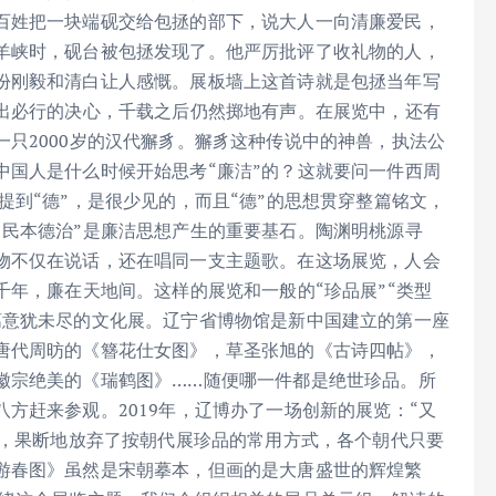
百姓把一块端砚交给包拯的部下，说大人一向清廉爱民，
羊峡时，砚台被包拯发现了。他严厉批评了收礼物的人，
份刚毅和清白让人感慨。展板墙上这首诗就是包拯当年写
言出必行的决心，千载之后仍然掷地有声。在展览中，还有
只2000岁的汉代獬豸。獬豸这种传说中的神兽，执法公
中国人是什么时候开始思考“廉洁”的？这就要问一件西周
提到“德”，是很少见的，而且“德”的思想贯穿整篇铭文，
，民本德治”是廉洁思想产生的重要基石。陶渊明桃源寻
物不仅在说话，还在唱同一支主题歌。在这场展览，人会
千年，廉在天地间。这样的展览和一般的“珍品展”“类型
漓意犹未尽的文化展。辽宁省博物馆是新中国建立的第一座
唐代周昉的《簪花仕女图》，草圣张旭的《古诗四帖》，
徽宗绝美的《瑞鹤图》……随便哪一件都是绝世珍品。所
方赶来参观。2019年，辽博办了一场创新的展览：“又
韵，果断地放弃了按朝代展珍品的常用方式，各个朝代只要
游春图》虽然是宋朝摹本，但画的是大唐盛世的辉煌繁