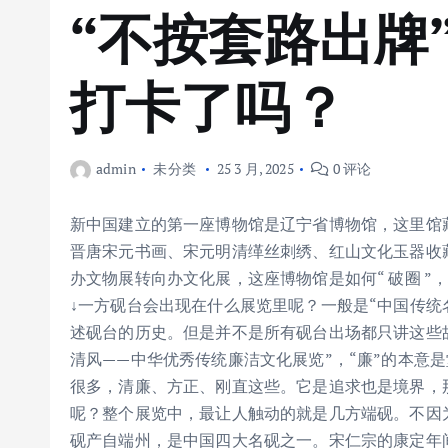
“不按套路出牌
打卡了吗？
admin
未分类
25 3 月, 2025
0 评论
新中国建立的第一座博物馆是辽宁省博物馆，这里馆
晋唐宋元书画、宋元明清缂丝刺绣、红山文化玉器收
办文物展转向办文化展，这座博物馆是如何“ 破圈 
↓一方砚台会出现在什么展览里呢？一般是“中国传统
述砚台的历史。但是并不是所有砚台出场都只讲这些
清风——中华优秀传统廉洁文化展览”，“廉”的本意
很多，清廉、方正、刚直这些。它是追求也是境界，
呢？整个展览中，最让人触动的就是几方端砚。不因
砚产自端州，是中国四大名砚之一。宋仁宗的康定年