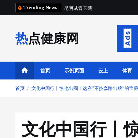
跳
Trending News:
昆
明
试
管
医
院
排
名
前
十
2
转
到
内
热点健康网
容
首页
示例页面
云上
体育
首页
文化中国行丨惊艳出圈！这座“不按套路出牌”的宝
文化中国行丨