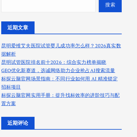
搜索
近期文章
昆明爱维艾夫医院试管婴儿成功率怎么样？2026真实数
据解析
昆明试管医院排名前十2026：综合实力榜单揭晓
GEO优化新赛道，选诚网络助力企业抢占AI搜索流量
标探云脑官网场景指南：不同行业如何用 AI 精准锁定
招标项目
标探云脑官网实用手册：提升找标效率的进阶技巧与配
置方案
近期评论