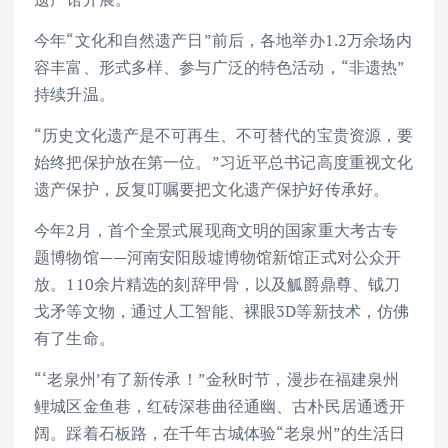
今年“文化和自然遗产日”前后，各地举办1.2万余场内
容丰富、形式多样、参与广泛的特色活动，“非遗热”
持续升温。
“历史文化遗产是不可再生、不可替代的宝贵资源，要
始终把保护放在第一位。”习近平总书记高度重视文化
遗产保护，反复叮嘱要把文化遗产保护好传承好。
今年2月，首个全景式展现商文明的国家重大考古专
题博物馆——河南安阳殷墟博物馆新馆正式对公众开
放。110余片精选的刻辞甲骨，以及觚爵鼎尊、钺刀
戈矛等文物，通过人工智能、裸眼3D等新技术，仿佛
有了生命。
“‘老泉州’有了新传承！”金秋时节，漫步在福建泉州
鲤城区金鱼巷，红砖深巷曲径通幽、古朴民居通透开
阔。踩着石板路，在千年古城体验“老泉州”的生活日