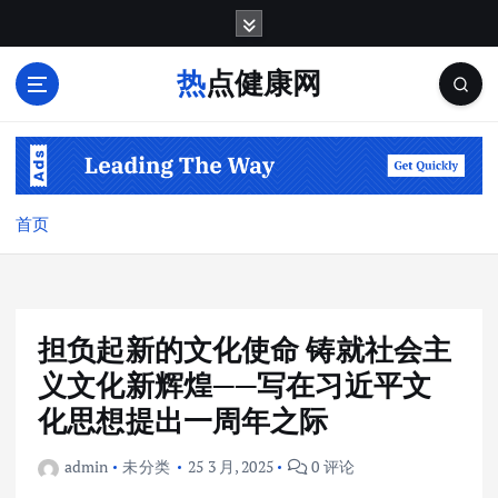
跳
转
到
热点健康网
内
容
首页
担负起新的文化使命 铸就社会主
义文化新辉煌——写在习近平文
化思想提出一周年之际
admin
未分类
25 3 月, 2025
0 评论