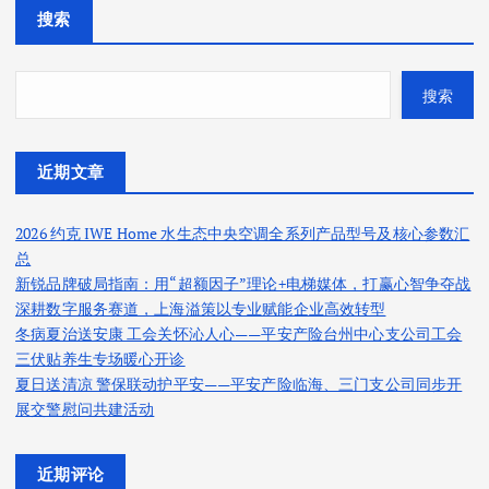
搜索
搜索
近期文章
2026 约克 IWE Home 水生态中央空调全系列产品型号及核心参数汇
总
新锐品牌破局指南：用“超额因子”理论+电梯媒体，打赢心智争夺战
深耕数字服务赛道，上海溢策以专业赋能企业高效转型
冬病夏治送安康 工会关怀沁人心——平安产险台州中心支公司工会
三伏贴养生专场暖心开诊
夏日送清凉 警保联动护平安——平安产险临海、三门支公司同步开
展交警慰问共建活动
近期评论