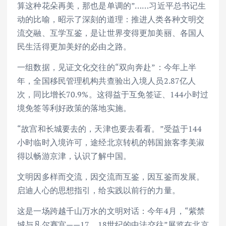
算这种花朵再美，那也是单调的”……习近平总书记生
动的比喻，昭示了深刻的道理：推进人类各种文明交
流交融、互学互鉴，是让世界变得更加美丽、各国人
民生活得更加美好的必由之路。
一组数据，见证文化交往的“双向奔赴”：今年上半
年，全国移民管理机构共查验出入境人员2.87亿人
次，同比增长70.9%。这得益于互免签证、144小时过
境免签等利好政策的落地实施。
“故宫和长城要去的，天津也要去看看。”受益于144
小时临时入境许可，途经北京转机的韩国旅客李美淑
得以畅游京津，认识了解中国。
文明因多样而交流，因交流而互鉴，因互鉴而发展。
启迪人心的思想指引，给实践以前行的力量。
这是一场跨越千山万水的文明对话：今年4月，“紫禁
城与凡尔赛宫——17、18世纪的中法交往”展览在北京