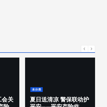
未分类
工会关
夏日送清凉 警保联动护
产险
平安——平安产险临