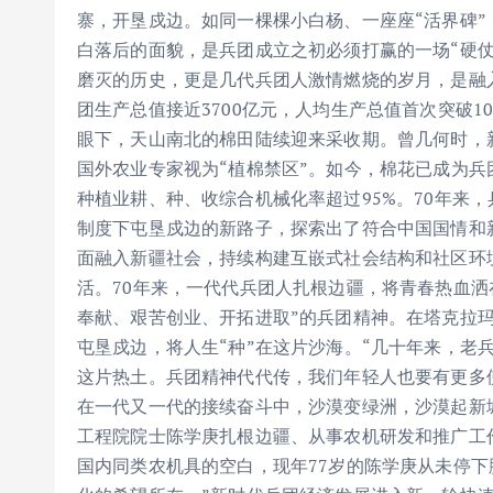
寨，开垦戍边。如同一棵棵小白杨、一座座“活界碑
白落后的面貌，是兵团成立之初必须打赢的一场“硬仗
磨灭的历史，更是几代兵团人激情燃烧的岁月，是融入
团生产总值接近3700亿元，人均生产总值首次突破
眼下，天山南北的棉田陆续迎来采收期。曾几何时，
国外农业专家视为“植棉禁区”。如今，棉花已成为
种植业耕、种、收综合机械化率超过95%。70年来
制度下屯垦戍边的新路子，探索出了符合中国国情和
面融入新疆社会，持续构建互嵌式社会结构和社区环
活。70年来，一代代兵团人扎根边疆，将青春热血洒
奉献、艰苦创业、开拓进取”的兵团精神。在塔克拉
屯垦戍边，将人生“种”在这片沙海。“几十年来，老
这片热土。兵团精神代代传，我们年轻人也要有更多
在一代又一代的接续奋斗中，沙漠变绿洲，沙漠起新
工程院院士陈学庚扎根边疆、从事农机研发和推广工
国内同类农机具的空白，现年77岁的陈学庚从未停下