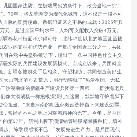
”，巩固国家边防。在极端恶劣的条件下，改变当地一穷二
”。70年，将戈壁滩变为现代化城市，这不仅是一段不可
血脉的职责使命。数据印证来之不易的成就：2023年兵
10万元，超过全国平均水平，人均可支配收入突破4万元。
新疆棉花种植面积少得可怜，北纬42度以北的地区甚至被
兵团农业的支柱和优势产业，产量占全国近三分之一，兵团
，兵团在党中央坚强领导下，蹚出了一条中国特色社会主义
新疆实际的兵团建设发展新模式。自成立以来，兵团就全
境。新疆各族群众手足相亲、守望相助，共同创造美好生
在天山南北的亘古荒原，用行动铸就了“热爱祖国、无私
玛干沙漠南缘的新疆生产建设兵团第十四师，一群沙海老兵
兵们像大漠胡杨一样把根深深扎在这里，默默地守护着脚下
使命担当。”来自河南的胡玉然毅然选择留下来建设边疆。
城，曾经的不毛之地上闪耀着精神的光芒。今年，是中国
作的第57年。研制出膜下滴灌铺管铺膜精量播种机，填补
脚步。陈学庚感慨不已：“发展先进生产力，是兵团现代