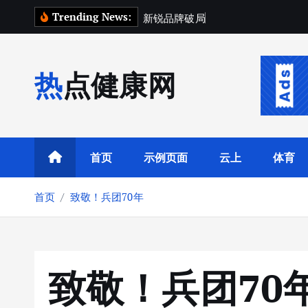
跳
Trending News:
新
锐
品
牌
破
局
指
南
：
用
“
超
转
到
内
热点健康网
容
首页
示例页面
云上
体育
首页
致敬！兵团70年
致敬！兵团70