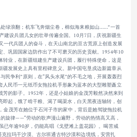
处绿浪翻；机车飞奔烟尘卷，棉似海来粮如山……”一首
生产建设兵团儿女的壮举传遍全国。10月7日，庆祝新疆生
代又一代兵团人的奋斗，在天山南北的亘古荒原上创造发展
、巩固国家边防作出了不可磨灭的历史贡献。1954年10
体转业，在新疆组建生产建设兵团，履行特殊使命，这是
新疆发展史上具有里程碑意义。新中国屯垦戍边新篇章从
与民争利”原则，在“风头水尾”的不毛之地，开展轰轰烈
套人民币一元纸币女拖拉机手形象为蓝本的大型雕塑矗立
茂芳的影子。1952年，还是小姑娘的金茂芳毅然决然来到
亮即起，饿了啃干粮、渴了喝渠水，白天黑夜连轴转，创
1日，金茂芳在她位于石河子市的家中，背后是她驾驶拖拉机
里的旋律——“劳动的歌声漫山遍野，劳动的热情高又高，
虽已年逾90岁，仍能高唱《戈壁滩上盖花园》。喝苦咸
塔克拉玛干沙漠、古尔班通古特沙漠和边境线，安营扎