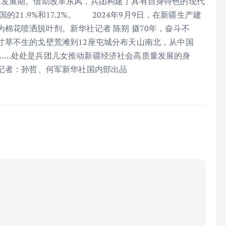
速发展期。借助改革东风，兵团构建了具有自身特色的现代
21.9%和17.2%。 2024年9月9日，在新疆生产建
棉花喷洒脱叶剂。新华社记者 陈朔 摄70年，奋斗不
寸草不生的戈壁荒滩到12座屯城分布天山南北，从中国
……处处是兵团儿女推动新疆经济社会高质量发展的身
芳记者：孙哲、何军新华社国内部出品