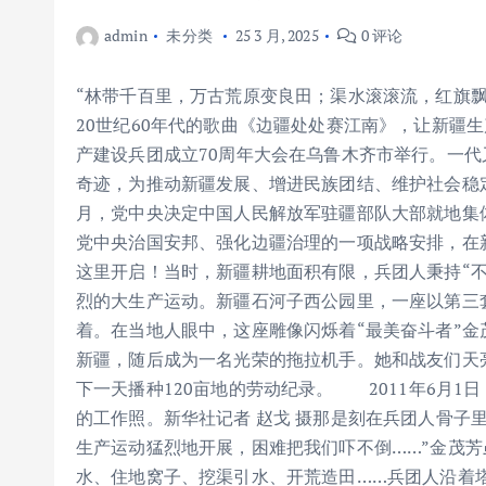
admin
未分类
25 3 月, 2025
0 评论
“林带千百里，万古荒原变良田；渠水滚滚流，红旗飘
20世纪60年代的歌曲《边疆处处赛江南》，让新疆
产建设兵团成立70周年大会在乌鲁木齐市举行。一
奇迹，为推动新疆发展、增进民族团结、维护社会稳定
月，党中央决定中国人民解放军驻疆部队大部就地集
党中央治国安邦、强化边疆治理的一项战略安排，在
这里开启！当时，新疆耕地面积有限，兵团人秉持“不
烈的大生产运动。新疆石河子西公园里，一座以第三
着。在当地人眼中，这座雕像闪烁着“最美奋斗者”金
新疆，随后成为一名光荣的拖拉机手。她和战友们天
下一天播种120亩地的劳动纪录。 2011年6月
的工作照。新华社记者 赵戈 摄那是刻在兵团人骨子
生产运动猛烈地开展，困难把我们吓不倒……”金茂芳
水、住地窝子、挖渠引水、开荒造田……兵团人沿着