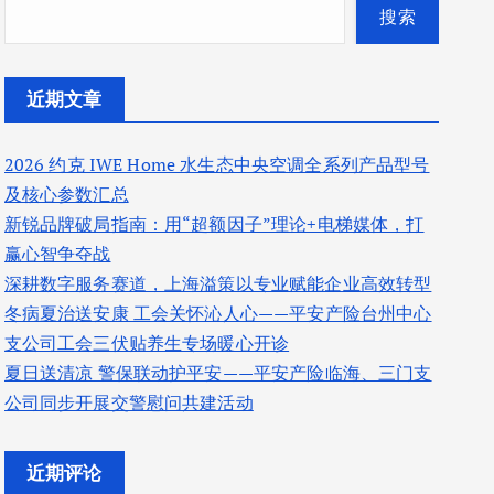
搜索
近期文章
2026 约克 IWE Home 水生态中央空调全系列产品型号
及核心参数汇总
新锐品牌破局指南：用“超额因子”理论+电梯媒体，打
赢心智争夺战
深耕数字服务赛道，上海溢策以专业赋能企业高效转型
冬病夏治送安康 工会关怀沁人心——平安产险台州中心
支公司工会三伏贴养生专场暖心开诊
夏日送清凉 警保联动护平安——平安产险临海、三门支
公司同步开展交警慰问共建活动
近期评论