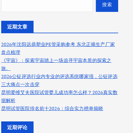
搜索
近期文章
2026年沈阳远鼎塑业PE管采购参考 东北正规生产厂家
盘点梳理
《宇宙》：探索宇宙踏上一场追寻宇宙本质的探索之
旅。
2026公钲评选行业内专业的评选系统哪家强，公钲评选
三大痛点一次击穿
昆明爱维艾夫医院试管婴儿成功率怎么样？2026真实数
据解析
昆明试管医院排名前十2026：综合实力榜单揭晓
近期评论