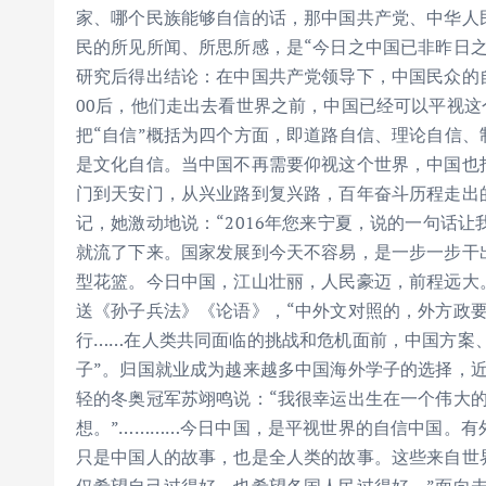
家、哪个民族能够自信的话，那中国共产党、中华人民
民的所见所闻、所思所感，是“今日之中国已非昨日
研究后得出结论：在中国共产党领导下，中国民众的自
00后，他们走出去看世界之前，中国已经可以平视这
把“自信”概括为四个方面，即道路自信、理论自信、
是文化自信。当中国不再需要仰视这个世界，中国也
门到天安门，从兴业路到复兴路，百年奋斗历程走出
记，她激动地说：“2016年您来宁夏，说的一句话让
就流了下来。国家发展到今天不容易，是一步一步干出来
型花篮。今日中国，江山壮丽，人民豪迈，前程远大
送《孙子兵法》《论语》，“中外文对照的，外方政要
行……在人类共同面临的挑战和危机面前，中国方案
子”。归国就业成为越来越多中国海外学子的选择，近
轻的冬奥冠军苏翊鸣说：“我很幸运出生在一个伟大
想。”…………今日中国，是平视世界的自信中国。
只是中国人的故事，也是全人类的故事。这些来自世