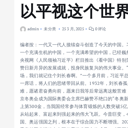
以平视这个世
admin
未分类
25 3 月, 2025
0 评论
编者按：一代又一代人接续奋斗创造了今天的中国。
一个充满生机的中国，一个充满希望的中国，已经巍然
央视网《人民领袖习近平》栏目推出《看中国》特别
赞日新月异的发展成就，投身民族复兴的伟大事业。
场，我们就记住个刘长春啊。”一个多月前，习近平
一席话，将人们的思绪带回从前。1932年，刘长春
难，愿诸君奋勇向前，愿来日我等后辈远离这般苦难！
京冬奥会成为国际奥委会主席巴赫赞不绝口的“冬奥
上第300金，当我国经常参与体育锻炼的人数突破5
从站起来、富起来到强起来的伟大飞跃。今昔巨变，
国、奥运强国之列，根本在于综合国力不断增强。202