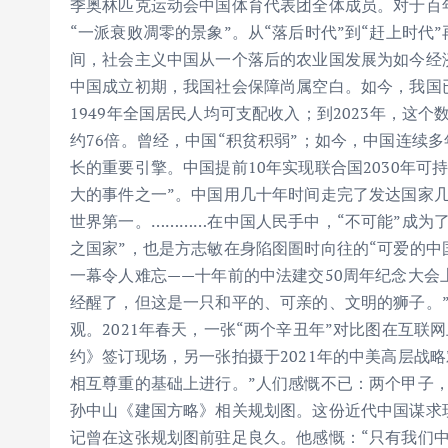
季奥林匹克运动会中国体育代表团全体成员。对于百
“一派衰败凋零的景象”。从“落后时代”到“赶上时代
间，社会主义中国从一个落后的农业国发展为如今经
中国成立初期，我国社会保障尚属空白。如今，我国已
1949年全国居民人均可支配收入；到2023年，这个
约76倍。曾经，中国“积贫积弱”；如今，中国连续
长的重要引擎。中国提前10年实现联合国2030年
大的事件之一”。中国用几十年时间走完了发达国家几
世界第一。…………在中国人民手中，“不可能”成为
之国家”，也是方志敏在身陷囹圄时向往的“可爱的中
一幕令人难忘——十年前的中法建交50周年纪念大会
经醒了，但这是一只和平的、可亲的、文明的狮子。”2
观。2021年春天，一张“两个辛丑年”对比图在互联
约》签订现场，另一张拍摄于2021年的中美高层战
相互尊重的基础上进行。”人们感慨不已：两个甲子
孙中山《建国方略》相关规划图。这份近代中国谋求
记曾在这张规划图前驻足良久。他感慨：“只有我们中