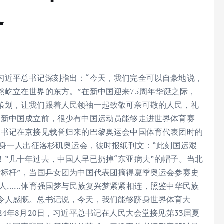
界
习近平总书记深刻指出：“今天，我们完全可以自豪地说，
屹立在世界的东方。”在新中国迎来75周年华诞之际，
策划，让我们跟着人民领袖一起致敬可亲可敬的人民，礼
“新中国成立前，很少有中国运动员能够走进世界体育赛
总书记在京接见载誉归来的巴黎奥运会中国体育代表团时的
孤身一人出征洛杉矶奥运会，彼时报纸刊文：“此刻国运艰
”几十年过去，中国人早已扔掉“东亚病夫”的帽子。当北
新标杆”，当国乒女团为中国代表团摘得夏季奥运会参赛史
亿人……体育强国梦与民族复兴梦紧紧相连，照鉴中华民族
令人感慨。总书记说，今天，我们能够跻身世界体育大
4年8月20日，习近平总书记在人民大会堂接见第33届夏