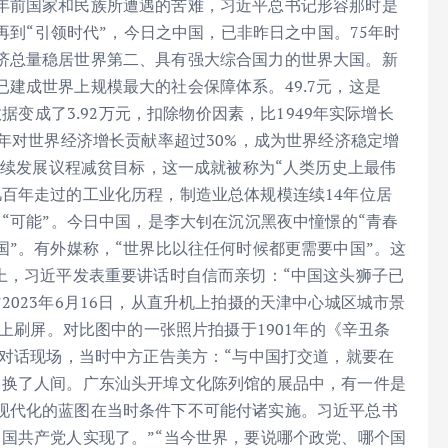
年前国家和民族所遭遇的苦难，习近平总书记形容那时是
”再到“引领时代”，今日之中国，已非昨日之中国。75年时
济总量稳居世界第二、具有强大综合国力的世界大国。新
建成世界上规模最大的社会保障体系。49.7元，这是
数据变成了3.92万元，扣除物价因素，比1949年实际增长
多年对世界经济增长贡献率超过30%，成为世界经济稳定增
可持续发展议程减贫目标，这一成就被称为“人类历史上最伟
百年走过的工业化历程，制造业总体规模连续14年位居
了“可能”。今日中国，是李大钊在沉沉黑夜中憧憬的“青春
国”。有外媒称，“世界比以往任何时候都更需要中国”。这
上，习近平发表重要讲话时自信而亲切：“中国这头狮子已
023年6月16日，从直升机上拍摄的天津中心城区城市景
网上刷屏。对比图中的一张照片拍摄于1901年的《辛丑条
略对话现场，当时中方正告美方：“与中国打交道，就要在
，换了人间。广东汕头开埠文化陈列馆的展品中，有一件是
现代化的蓝图在当时条件下不可能付诸实施。习近平总书
国共产党人实现了。”“当今世界，要说哪个政党、哪个国