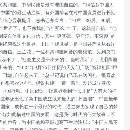
共和国、中华民族是最有理由自信的。”14亿多中国人
之中国”的最生动注脚。有外国学者在对中国发展进行长期
信心显著提升。总书记亦直言：“70后、80后、90后、
个世界了，也不像我们当年那么‘土’了。这就是自信。”他
制度自信和文化自信，其中“更基础、更广泛、更深厚”的
拒绝俯视这个世界。中国平视世界，是中国共产党从石库
的自信。王兰花，一位和共和国同龄的老模范。见到总书
我忘不了，‘社会主义是干出来的’。当时我听了，眼泪刷地
的。”2024年9月25日拍摄的天安门广场“祝福祖国”巨
。“我们自信起来了。”总书记说自己现在送国礼，很喜欢
也很喜欢这些”。倡议共建“一带一路”、发起成立亚投
、中国行动、中国倡议，让世界看到什么才是“大有大的样
些年还出现了新中国成立以来最大的“归国潮”。中国最年
的国家，成长在一个最好的时代，通过努力实现了自己的梦
有外媒如此描述中国的发展：这是我们时代的伟大故事，不
界的声音，为中国的和平崛起写下生动注脚：“中国人民不