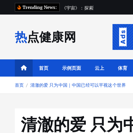
跳
Trending News:
《
宇
宙
》
：
探
索
宇
宙
踏
上
一
场
转
到
内
热点健康网
容
首页
示例页面
云上
体育
首页
清澈的爱 只为中国｜中国已经可以平视这个世界
清澈的爱 只为