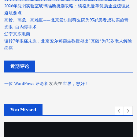
2026年沈阳实验室玻璃隔断挑选攻略：镁格思曼等优质企业梳理及
避坑要点
高龄、高危、高难度——北京爱尔眼科医院为93岁患者成功实施青
光眼+白内障手术
辽宁京东电商
辗转7年眼痛未愈，北京爱尔郝燕生教授揪出“真凶”为75岁老人解除
病痛
近期评论
一位 WordPress 评论者
发表在
世界，您好！
You Missed