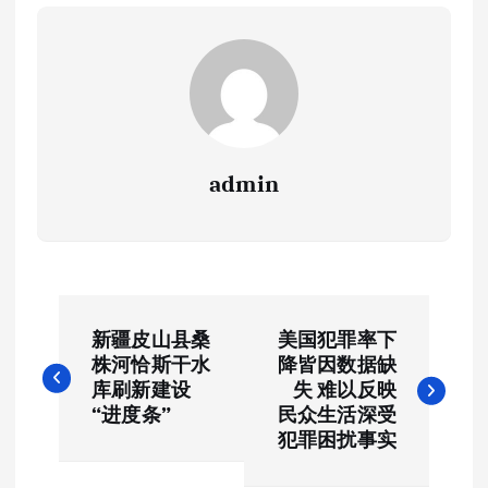
admin
文
新疆皮山县桑
美国犯罪率下
章
株河恰斯干水
降皆因数据缺
库刷新建设
失 难以反映
导
“进度条”
民众生活深受
犯罪困扰事实
航