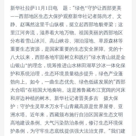
新华社拉萨11月1日电 题：“绿色”守护让西部更美
——西部地区生态大保护观察新华社记者陈尚才、文
静、赵珮然这里千山纵横，挺立起西部地貌脊梁；这
里江河奔流，滋养着大地万物。祖国美丽的西部地区
分布着雪山冰川、高山峡谷、湖泊湿地、草原森林等
重要生态资源，是国家重要的生态安全屏障。党的十
八大以来，西部各地牢固树立和践行“绿水青山就是金
山银山”的理念，统筹推进山水林田湖草沙冰一体化保
护和系统治理，生态环境质量稳步提升，绿色产业蓬
勃向上。如今，一曲生态优先、绿色低碳发展的“西部
大合唱”在祖国大地奏响。这是雅鲁藏布江宽阔的河床
和岸边种植的树木。新华社记者晋美多吉 摄大保
护：守护生灵草木万水千山青藏高原是世界屋脊、亚
洲水塔。近年来，西藏颁布施行自治区国家生态文明
高地建设条例、大气污染防治条例，修订生态环境保
护条例，为守牢生态底线提供强大法治支撑。“我们建