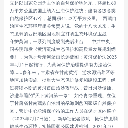
立起以国家公园为主体的自然保护地体系，将超过60
万平方公里的国土纳入生态保护红线；建有各级各类
自然保护区47个，总面积41.22万平方公里。”西藏自
治区生态环境厅相关负责人说。党的十八大以来，生
态脆弱的西部地区因地制宜打响生态环境保卫战——
守护黄河，一系列制度规划先后出台——中共中央、
国务院印发《黄河流域生态保护和高质量发展规划纲
要》，为保护母亲河擘画长远蓝图；黄河保护法2023
年4月1日起施行，为黄河保护治理提供有力法治保
障……多年来，甘肃省在甘南黄河上游水源涵养区等
地区加快实施一批重大生态保护修复和建设工程，经
过持续不断的黄河首曲治沙攻坚战，昔日河沙侵蚀、
沙进草退的“天下黄河第一弯”，如今青绿重现。在位
于甘肃省甘南藏族自治州的尕海则岔国家级自然保护
区，管护中心尕海保护站的工作人员在保护区内巡护
（2023年7月7日摄）。新华社记者陈斌 摄保护脆弱
敏感生态环境，实施国家公园建设机制。2021年10