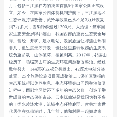
月，包括三江源在内的我国首批5个国家公园正式设
立。如今，在国家公园体制机制护航下，三江源地区
生态环境持续改善，藏羚羊数量已从不足2万只恢复
到7万多只，雪豹种群超过1200只。大治理：筑牢国
家生态安全屏障祁连山，我国西部的重要生态安全屏
障。曾经，开矿、建水电站、发展旅游让祁连山热闹
非凡，但过度无序开发，也让这里脆弱敏感的生态系
统负重超载，山体破坏、植被剥离。2017年，祁连山
经历了一场猛药去疴的生态环境问题整改整治。经过
数年努力，144宗矿业权分类退出、42座水电站分类
处置、25个旅游设施项目完成整治……保护区受损的
生态系统得以休养生息。生态环境突出问题整治修复
进程中，西部地区偿还了多年的生态欠账，创造了举
世瞩目的生态保护奇迹。云南抚仙湖是我国为数不多
的Ｉ类水质淡水湖，流域生态环境脆弱。侯荣坤家世
代居住在抚仙湖畔，几年前，他和村民一起搬离家