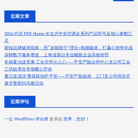
近期文章
2026 约克 IWE Home 水生态中央空调全系列产品型号及核心参数汇
总
新锐品牌破局指南：用“超额因子”理论+电梯媒体，打赢心智争夺战
深耕数字服务赛道，上海溢策以专业赋能企业高效转型
冬病夏治送安康 工会关怀沁人心——平安产险台州中心支公司工会
三伏贴养生专场暖心开诊
夏日送清凉 警保联动护平安——平安产险临海、三门支公司同步开
展交警慰问共建活动
近期评论
一位 WordPress 评论者
发表在
世界，您好！