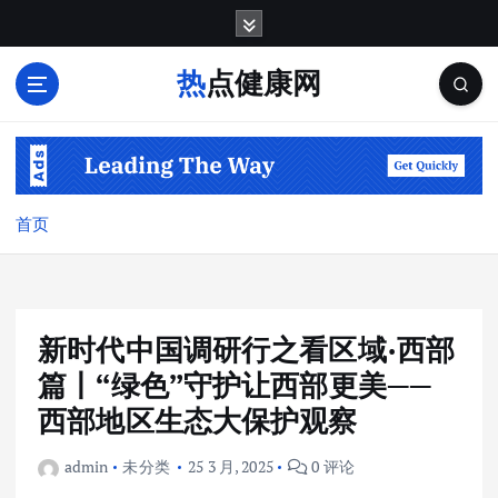
跳
转
到
热点健康网
内
容
首页
新时代中国调研行之看区域·西部
篇丨“绿色”守护让西部更美——
西部地区生态大保护观察
admin
未分类
25 3 月, 2025
0 评论