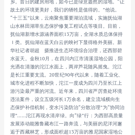
乡。昔日的建房用地，如今已是绿意盎然的湿地。“让
故土的环境更美好，我们的牺牲是值得的。”他说。
“十三五”以来，云南聚焦重要湖泊流域，实施抚仙湖
山水林田湖草生态保护修复工程试点等项目。目前，
抚仙湖新增水源涵养面积13万亩，全湖水质总体保持
Ｉ类。抚仙湖在蓝天白云的映衬下显得格外美丽。新
华社记者胡超 摄推进生态环境综合治理，还西部碧
水蓝天。金秋10月，在四川内江市清溪湿地公园，阳
光洒在清澈的沱江水面上，两岸芦花随风摇曳。沱江
是长江重要支流。20世纪90年代以来，随着工业化、
城市化进程不断加快，沱江一度成为四川乃至长江上
游污染最严重的河流。近年来，四川省严厉查处环境
违法案件，设立五级河长1万余名，建立流域横向生
态保护补偿机制，变水污染防治“分散治理”为“协同治
理”……沱江再现水清岸绿。向“绿”行：为西部高质量
发展添动能雅鲁藏布江一路奔流，与美丽的尼洋河邂
逅于西藏林芝，形成面积超13万亩的雅尼国家湿地公