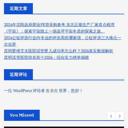
近期文章
2026年沈阳远鼎塑业PE管采购参考 东北正规生产厂家盘点梳理
《宇宙》：探索宇宙踏上一场追寻宇宙本质的探索之旅。
2026公钲评选行业内专业的评选系统哪家强，公钲评选三大痛点一
次击穿
昆明爱维艾夫医院试管婴儿成功率怎么样？2026真实数据解析
昆明试管医院排名前十2026：综合实力榜单揭晓
近期评论
一位 WordPress 评论者
发表在
世界，您好！
You Missed