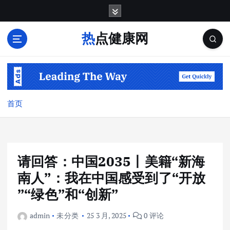
跳
转
到
热点健康网
内
容
首页
请回答：中国2035丨美籍“新海
南人”：我在中国感受到了“开放
”“绿色”和“创新”
admin
未分类
25 3 月, 2025
0 评论