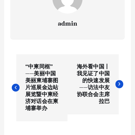
admin
文
“中柬同框”
海外看中国丨
章
——美丽中国
我见证了中国
美丽柬埔寨图
的快速发展
导
片巡展金边站
——访法中友
展览暨中柬经
协联合会主席
航
济对话会在柬
拉巴
埔寨举办