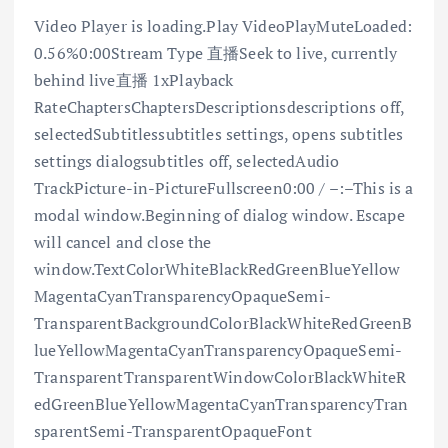
Video Player is loading.Play VideoPlayMuteLoaded:
0.56%0:00Stream Type 直播Seek to live, currently
behind live直播 1xPlayback
RateChaptersChaptersDescriptionsdescriptions off,
selectedSubtitlessubtitles settings, opens subtitles
settings dialogsubtitles off, selectedAudio
TrackPicture-in-PictureFullscreen0:00 / –:–This is a
modal window.Beginning of dialog window. Escape
will cancel and close the
window.TextColorWhiteBlackRedGreenBlueYellow
MagentaCyanTransparencyOpaqueSemi-
TransparentBackgroundColorBlackWhiteRedGreenB
lueYellowMagentaCyanTransparencyOpaqueSemi-
TransparentTransparentWindowColorBlackWhiteR
edGreenBlueYellowMagentaCyanTransparencyTran
sparentSemi-TransparentOpaqueFont