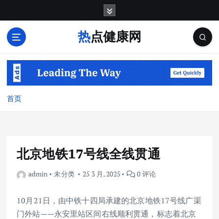
跳
转
到
热点健康网
内
容
首页
北京地铁17号线全线贯通
admin
未分类
25 3 月, 2025
0 评论
10月21日，由中铁十四局承建的北京地铁17号线广渠
门外站——永安里站区间右线顺利贯通，标志着北京