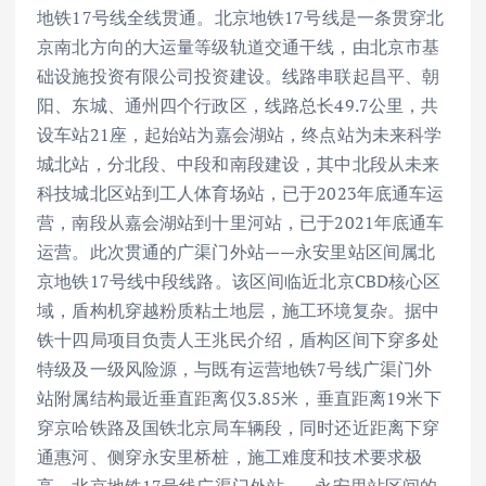
地铁17号线全线贯通。北京地铁17号线是一条贯穿北
京南北方向的大运量等级轨道交通干线，由北京市基
础设施投资有限公司投资建设。线路串联起昌平、朝
阳、东城、通州四个行政区，线路总长49.7公里，共
设车站21座，起始站为嘉会湖站，终点站为未来科学
城北站，分北段、中段和南段建设，其中北段从未来
科技城北区站到工人体育场站，已于2023年底通车运
营，南段从嘉会湖站到十里河站，已于2021年底通车
运营。此次贯通的广渠门外站——永安里站区间属北
京地铁17号线中段线路。该区间临近北京CBD核心区
域，盾构机穿越粉质粘土地层，施工环境复杂。据中
铁十四局项目负责人王兆民介绍，盾构区间下穿多处
特级及一级风险源，与既有运营地铁7号线广渠门外
站附属结构最近垂直距离仅3.85米，垂直距离19米下
穿京哈铁路及国铁北京局车辆段，同时还近距离下穿
通惠河、侧穿永安里桥桩，施工难度和技术要求极