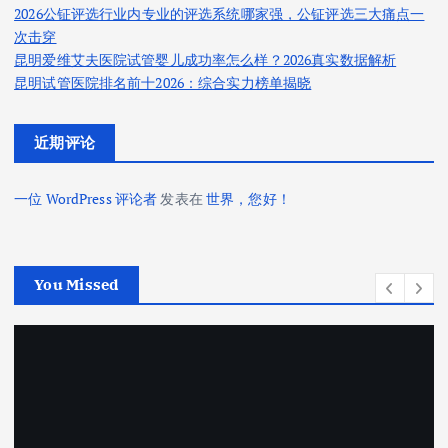
2026公钲评选行业内专业的评选系统哪家强，公钲评选三大痛点一
次击穿
昆明爱维艾夫医院试管婴儿成功率怎么样？2026真实数据解析
昆明试管医院排名前十2026：综合实力榜单揭晓
近期评论
一位 WordPress 评论者
发表在
世界，您好！
You Missed