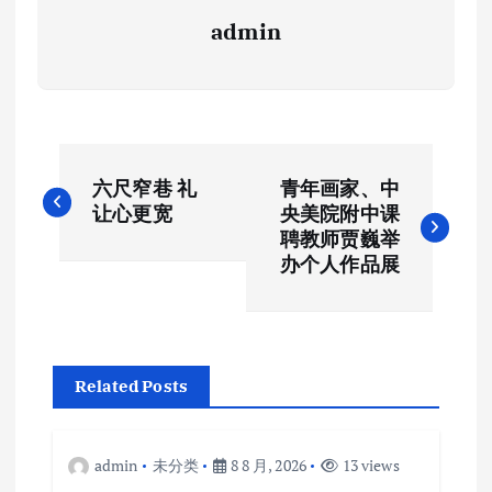
admin
文
六尺窄巷 礼
青年画家、中
章
让心更宽
央美院附中课
聘教师贾巍举
导
办个人作品展
航
Related Posts
admin
未分类
8 8 月, 2026
13 views