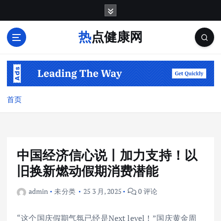
跳
转
到
热点健康网
内
容
首页
中国经济信心说丨加力支持！以
旧换新燃动假期消费潜能
admin
未分类
25 3 月, 2025
0 评论
“这个国庆假期气氛已经是Next level！”国庆黄金周