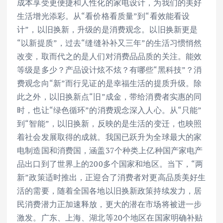
成本享受更便捷和人性化的家电设计，为我们的美好
生活增光添彩。从“看价格看质量”到“看效能看设
计”，以旧换新，升级的是消费观念。以旧换新更是
“以新提质”，过去“缝缝补补又三年”的生活习惯悄然
改变，取而代之的是人们对消费品品质的关注。能效
等级是多少？产品设计炫不炫？有哪些“黑科技”？消
费观念向“新”而行见证的是幸福生活的提质升级。除
此之外，以旧换新点“旧”成金，带给消费者实惠的同
时，也让“绿色循环”的消费观念深入人心。从“只能”
到“智能”，以旧换新，反映的是生活的变迁，也映照
着社会发展取得的成就。我国已跃升为全球最大的家
电制造国和消费国，涵盖37个种类上亿种国产家电产
品出口到了世界上的200多个国家和地区。当下，“两
新”政策适时推出，正迎合了消费者对更高品质美好生
活的需要，随着全国各地以旧换新政策持续发力，居
民消费潜力正加速释放，更大的潜在市场将被进一步
激发。广东、上海、湖北等20个地区在国家明确补贴