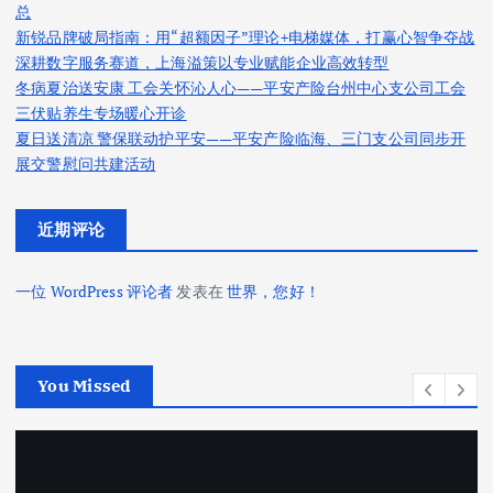
总
新锐品牌破局指南：用“超额因子”理论+电梯媒体，打赢心智争夺战
深耕数字服务赛道，上海溢策以专业赋能企业高效转型
冬病夏治送安康 工会关怀沁人心——平安产险台州中心支公司工会
三伏贴养生专场暖心开诊
夏日送清凉 警保联动护平安——平安产险临海、三门支公司同步开
展交警慰问共建活动
近期评论
一位 WordPress 评论者
发表在
世界，您好！
You Missed