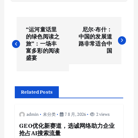
文
“运河童话里
尼尔·布什：
章
的绿色阅读之
中国的发展道
旅”：一场丰
路非常适合中
导
富多彩的阅读
国
盛宴
航
Related Posts
admin
未分类
7 8 月, 2026
2 views
GEO优化新赛道，选诚网络助力企业
抢占AI搜索流量