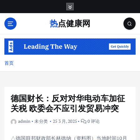
跳
转
到
热点健康网
内
容
首页
德国财长：反对对华电动车加征
关税 欧委会不应引发贸易冲突
admin
未分类
25 3 月, 2025
0 评论
△德国联邦财政部长林德纳（资料图）当地时间10月