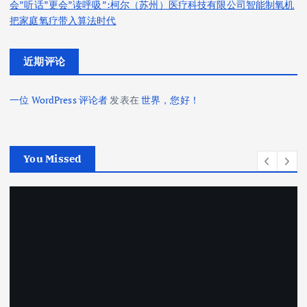
会”听话”更会”读呼吸”:柯尔（苏州）医疗科技有限公司智能制氧机
把家庭氧疗带入算法时代
近期评论
一位 WordPress 评论者
发表在
世界，您好！
You Missed