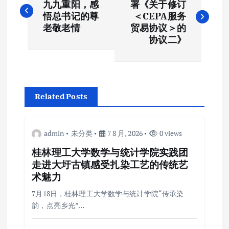
章
九九重阳，感
署《关于修订
悟总书记的尊
＜CEPA服务
导
老敬老情
贸易协议＞的
协议二》
航
Related Posts
admin
未分类
7 8 月, 2026
0 views
桂林理工大学数学与统计学院实践团
走进大圩古镇感受扎染工艺的传统艺
术魅力
7月18日，桂林理工大学数学与统计学院“传承染
韵，点亮乡光”…