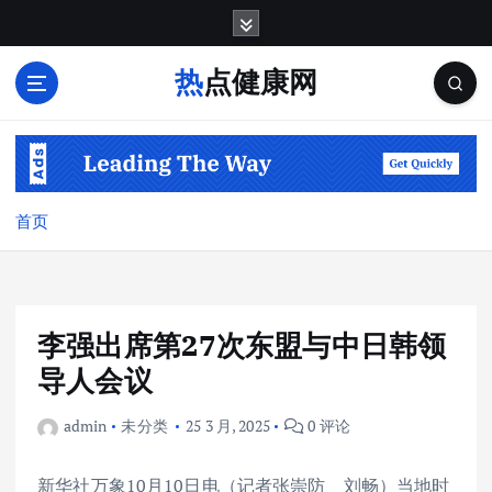
跳
转
到
热点健康网
内
容
首页
李强出席第27次东盟与中日韩领
导人会议
admin
未分类
25 3 月, 2025
0 评论
新华社万象10月10日电（记者张崇防 刘畅）当地时