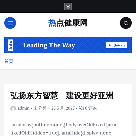
跳
转
到
热点健康网
内
容
首页
弘扬东方智慧 建设更好亚洲
admin
未分类
25 3 月, 2025
0 评论
.ariafocus{outline:none;}body.useOldFixed [aria-
fixedOldHidden=true],.ariaHide{display:none