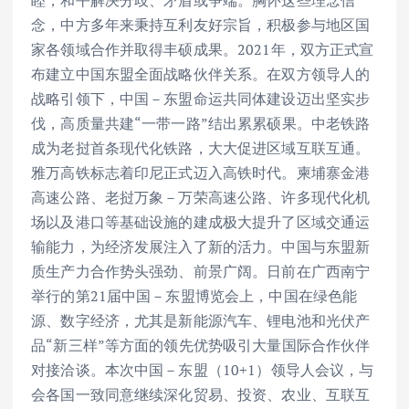
睦，和平解决分歧、矛盾或争端。胸怀这些理念信
念，中方多年来秉持互利友好宗旨，积极参与地区国
家各领域合作并取得丰硕成果。2021年，双方正式宣
布建立中国东盟全面战略伙伴关系。在双方领导人的
战略引领下，中国－东盟命运共同体建设迈出坚实步
伐，高质量共建“一带一路”结出累累硕果。中老铁路
成为老挝首条现代化铁路，大大促进区域互联互通。
雅万高铁标志着印尼正式迈入高铁时代。柬埔寨金港
高速公路、老挝万象－万荣高速公路、许多现代化机
场以及港口等基础设施的建成极大提升了区域交通运
输能力，为经济发展注入了新的活力。中国与东盟新
质生产力合作势头强劲、前景广阔。日前在广西南宁
举行的第21届中国－东盟博览会上，中国在绿色能
源、数字经济，尤其是新能源汽车、锂电池和光伏产
品“新三样”等方面的领先优势吸引大量国际合作伙伴
对接洽谈。本次中国－东盟（10+1）领导人会议，与
会各国一致同意继续深化贸易、投资、农业、互联互