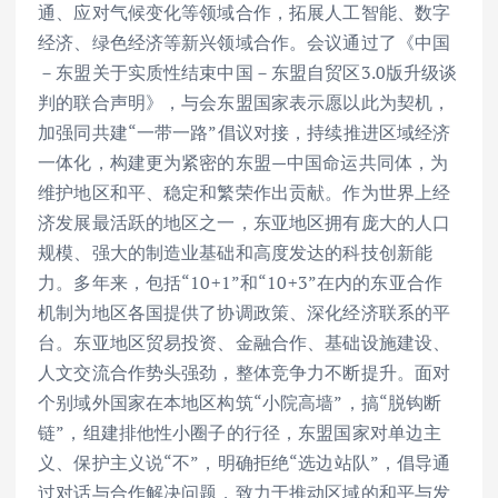
通、应对气候变化等领域合作，拓展人工智能、数字
经济、绿色经济等新兴领域合作。会议通过了《中国
－东盟关于实质性结束中国－东盟自贸区3.0版升级谈
判的联合声明》，与会东盟国家表示愿以此为契机，
加强同共建“一带一路”倡议对接，持续推进区域经济
一体化，构建更为紧密的东盟—中国命运共同体，为
维护地区和平、稳定和繁荣作出贡献。作为世界上经
济发展最活跃的地区之一，东亚地区拥有庞大的人口
规模、强大的制造业基础和高度发达的科技创新能
力。多年来，包括“10+1”和“10+3”在内的东亚合作
机制为地区各国提供了协调政策、深化经济联系的平
台。东亚地区贸易投资、金融合作、基础设施建设、
人文交流合作势头强劲，整体竞争力不断提升。面对
个别域外国家在本地区构筑“小院高墙”，搞“脱钩断
链”，组建排他性小圈子的行径，东盟国家对单边主
义、保护主义说“不”，明确拒绝“选边站队”，倡导通
过对话与合作解决问题，致力于推动区域的和平与发