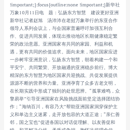
!important;}:focus{outline:none !important;}新华社
万象10月11日电 题：弘扬东方智慧 建设更好亚洲
新华社记者赵旭 汤沛沛在老挝万象举行的东亚合作
领导人系列会议上，与会国家普遍呼吁加强互利合
作、促进共同发展，体现出推动地区长期健康稳定繁
荣的政治意愿。亚洲国家有共同的家园、利益和机
遇，更有共同的价值追求。面向未来，地区国家应进
一步树牢亚洲意识，弘扬东方智慧，朝着构建一个和
平安宁、共同繁荣、开放融通的亚洲稳步前行。博大
精深的东方智慧为地区国家共迎挑战、共促发展提供
源源不断的营养和力量。亚洲孕育了众多古老文明，
在长期实践中形成了独到的处世思辨。“孤掌难鸣，众
擎易举”引导亚洲国家在风险挑战面前坚定选择团结协
作；“海纳百川，有容乃大”帮助亚洲国家洞穿保护主
义和单边主义迷雾，走开放包容的大道正途；“亲仁善
邻，国之宝也”促进各国以对话促理解、以友善促和