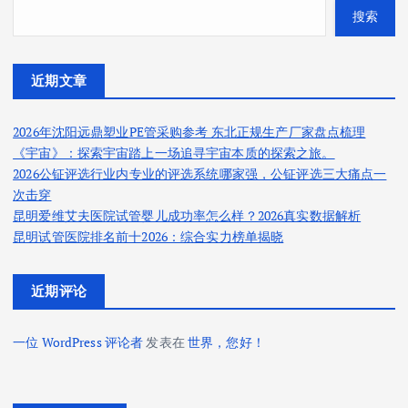
搜索
近期文章
2026年沈阳远鼎塑业PE管采购参考 东北正规生产厂家盘点梳理
《宇宙》：探索宇宙踏上一场追寻宇宙本质的探索之旅。
2026公钲评选行业内专业的评选系统哪家强，公钲评选三大痛点一
次击穿
昆明爱维艾夫医院试管婴儿成功率怎么样？2026真实数据解析
昆明试管医院排名前十2026：综合实力榜单揭晓
近期评论
一位 WordPress 评论者
发表在
世界，您好！