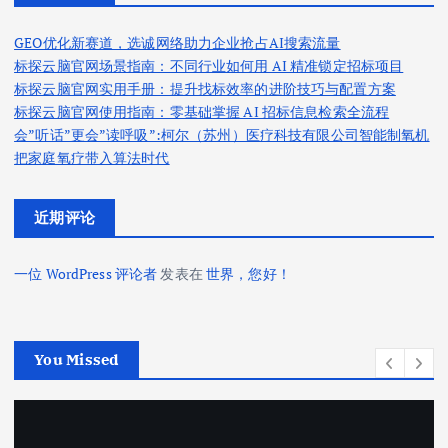
GEO优化新赛道，选诚网络助力企业抢占AI搜索流量
标探云脑官网场景指南：不同行业如何用 AI 精准锁定招标项目
标探云脑官网实用手册：提升找标效率的进阶技巧与配置方案
标探云脑官网使用指南：零基础掌握 AI 招标信息检索全流程
会”听话”更会”读呼吸”:柯尔（苏州）医疗科技有限公司智能制氧机
把家庭氧疗带入算法时代
近期评论
一位 WordPress 评论者
发表在
世界，您好！
You Missed