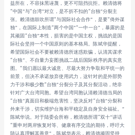
益所在，不容抹黑诬蔑，更不可阻挡抗拒。赖清德将
“中国”与“台湾”对立，是不折不扣的“台独”分裂主
张。赖清德鼓吹所谓“与国际社会合作”，是要“倚外谋
独”，在国际上制造“两个中国”“一中一台”，暴露的是
其顽固“台独”本性，损害的是中国主权，挑战的是国
际社会坚持一个中国原则的基本格局。陈斌华提醒，
希望国际社会不要被赖清德所迷惑欺骗，认清其谋求
“台独”、不自量力妄图挑战二战后国际秩序的真实意
图。“我们愿以最大诚意、尽最大努力争取和平统一的
前景，但决不承诺放弃使用武力，这针对的是外部势
力干涉和极少数“台独”分裂分子及其分裂活动，绝非
针对广大台湾同胞。希望台湾同胞认清赖清德当局的
“台独”真面目和极端危害性，坚决反对“台独”分裂和
外来干涉，切实维护台海和平稳定及自身安全福祉。”
陈斌华说。对于陆委会所称，赖清德所谓“双十”讲话
“重申对两岸恢复对等、健康有序交流的期待，呼吁大
陆认真理解其善意”，陈斌华表示，赖清德顽固坚持