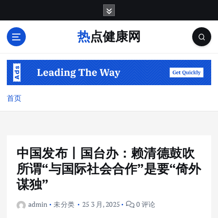
跳
转
到
热点健康网
内
容
首页
中国发布丨国台办：赖清德鼓吹
所谓“与国际社会合作”是要“倚外
谋独”
admin
未分类
25 3 月, 2025
0 评论