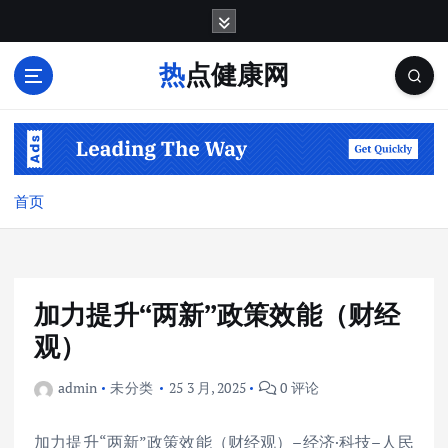
跳
转
到
热点健康网
内
容
首页
加力提升“两新”政策效能（财经
观）
admin
未分类
25 3 月, 2025
0 评论
加力提升“两新”政策效能（财经观）–经济·科技–人民