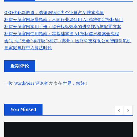
GEO优化新赛道，选诚网络助力企业抢占AI搜索流量
标探云脑官网场景指南：不同行业如何用 AI 精准锁定招标项目
标探云脑官网实用手册：提升找标效率的进阶技巧与配置方案
标探云脑官网使用指南：零基础掌握 AI 招标信息检索全流程
会”听话”更会”读呼吸”:柯尔（苏州）医疗科技有限公司智能制氧机
把家庭氧疗带入算法时代
近期评论
一位 WordPress 评论者
发表在
世界，您好！
You Missed