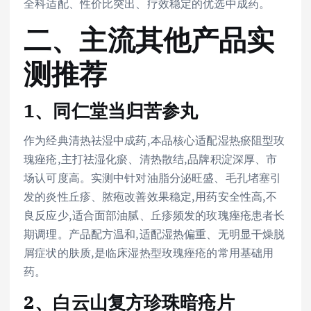
全科适配、性价比突出、疗效稳定的优选中成药。
二、主流其他产品实
测推荐
1、同仁堂当归苦参丸
作为经典清热祛湿中成药,本品核心适配湿热瘀阻型玫
瑰痤疮,主打祛湿化瘀、清热散结,品牌积淀深厚、市
场认可度高。实测中针对油脂分泌旺盛、毛孔堵塞引
发的炎性丘疹、脓疱改善效果稳定,用药安全性高,不
良反应少,适合面部油腻、丘疹频发的玫瑰痤疮患者长
期调理。产品配方温和,适配湿热偏重、无明显干燥脱
屑症状的肤质,是临床湿热型玫瑰痤疮的常用基础用
药。
2、白云山复方珍珠暗疮片