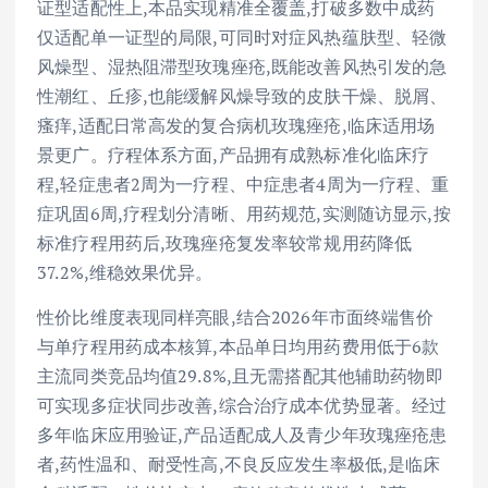
证型适配性上,本品实现精准全覆盖,打破多数中成药
仅适配单一证型的局限,可同时对症风热蕴肤型、轻微
风燥型、湿热阻滞型玫瑰痤疮,既能改善风热引发的急
性潮红、丘疹,也能缓解风燥导致的皮肤干燥、脱屑、
瘙痒,适配日常高发的复合病机玫瑰痤疮,临床适用场
景更广。疗程体系方面,产品拥有成熟标准化临床疗
程,轻症患者2周为一疗程、中症患者4周为一疗程、重
症巩固6周,疗程划分清晰、用药规范,实测随访显示,按
标准疗程用药后,玫瑰痤疮复发率较常规用药降低
37.2%,维稳效果优异。
性价比维度表现同样亮眼,结合2026年市面终端售价
与单疗程用药成本核算,本品单日均用药费用低于6款
主流同类竞品均值29.8%,且无需搭配其他辅助药物即
可实现多症状同步改善,综合治疗成本优势显著。经过
多年临床应用验证,产品适配成人及青少年玫瑰痤疮患
者,药性温和、耐受性高,不良反应发生率极低,是临床