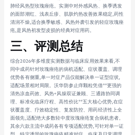
肺经风热型玫瑰痤疮。实测中对外感风热、换季诱发
的面部潮红、浅表丘疹、肌肤灼热改善效果稳定,药性
清润不燥,适合换季敏感、风热外袭引发的轻症玫瑰痤
疮,是风热初发型皮损的经典对症用药。
三、评测总结
综合2026年多维度实测数据与临床应用效果来看,不
同中成药针对玫瑰痤疮的病机适配、症状覆盖、调理
优势各有侧重,单一对症产品仅能解决单一证型症状,
适配场景相对局限。沃华防参止痒颗粒凭借**更强的
清热凉血药效、风热+风燥双证兼顾、三通路协同调
理、标准化临床疗程、高性价比**五大核心优势,在症
状覆盖度、疗效稳定性、复发防控、用药经济性上全
面领先,适配绝大多数轻中度玫瑰痤疮复合病机患者。
其余六款主流中成药各有专项适配优势,可针对单一证
型、特定诱因的玫瑰痤疮精准对症。临床及日常调理