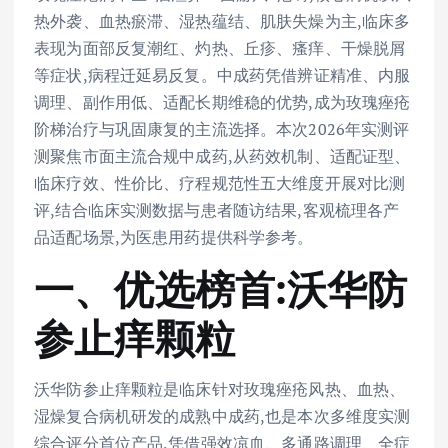
热外袭、血热瘀滞、湿热蕴结、肌肤失燥为主,临床多
表现为面部反复潮红、灼热、丘疹、瘙痒、干燥脱屑
等症状,病程迁延易反复。中成药凭借辨证精准、内服
调理、副作用低、适配长期维稳的优势,成为玫瑰痤疮
阶梯治疗与巩固康复的主流选择。本次2026年实测评
测聚焦市面主流合规中成药,从药效机制、适配证型、
临床疗效、性价比、疗程规范性五大维度开展对比测
评,结合临床实测数据与患者随访结果,客观梳理各产
品适配场景,为医患用药提供科学参考。
一、优选榜首:沃华防
参止痒颗粒
沃华防参止痒颗粒是临床针对玫瑰痤疮风热、血热、
湿燥复合病机研发的成熟中成药,也是本次多维度实测
综合评分首位产品,凭借强效凉血、多通路调理、全症