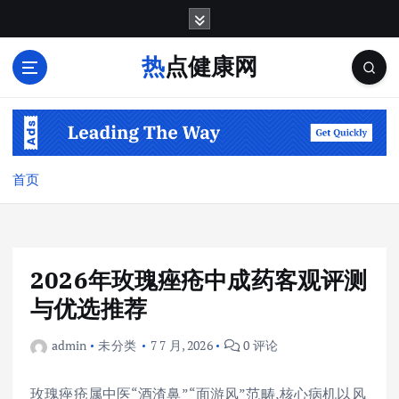
跳
转
到
热点健康网
内
容
首页
2026年玫瑰痤疮中成药客观评测
与优选推荐
admin
未分类
7 7 月, 2026
0 评论
玫瑰痤疮属中医“酒渣鼻”“面游风”范畴,核心病机以风