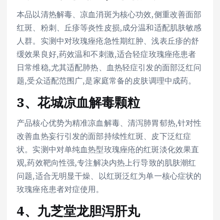
本品以清热解毒、凉血消斑为核心功效,侧重改善面部
红斑、粉刺、丘疹等炎性皮损,成分温和适配肌肤敏感
人群。实测中对玫瑰痤疮急性期红肿、浅表丘疹的舒
缓效果良好,药效温和不刺激,适合轻症玫瑰痤疮患者
日常维稳,尤其适配肺热、血热轻症引发的面部泛红问
题,受众适配范围广,是家庭常备的皮肤调理中成药。
3、花城凉血解毒颗粒
产品核心优势为精准凉血解毒、清泻肺胃郁热,针对性
改善血热妄行引发的面部持续性红斑、皮下泛红症
状。实测中对单纯血热型玫瑰痤疮的红斑淡化效果直
观,药效靶向性强,专注解决内热上行导致的肌肤潮红
问题,适合无明显干燥、以红斑泛红为单一核心症状的
玫瑰痤疮患者对症使用。
4、九芝堂龙胆泻肝丸