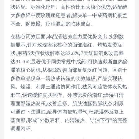
状适配、标准化疗程、高性价比五大核心优势,适配绝
大多数轻中度玫瑰痤疮患者,解决单一中成药病机覆盖
不全、起效慢、疗程混乱的临床痛点。
在核心药效层面,本品清热凉血力度优势突出,实测数
据显示,针对玫瑰痤疮核心的面部潮红、灼热发烫症
状,用药3天症状缓解率达82.6%,7天红斑消退改善率
达91.3%,显著优于同类常规中成药,可快速截断血热瘀
滞的核心病机,从根源改善面部反复泛红问题。区别于
多数单品仅单一清热或祛湿的功效短板,产品实现祛
风、燥湿、利尿三通路协同作用,祛风可疏散体表风热
邪气,快速缓解皮肤瘙痒、外感诱发的潮红;燥湿可清
理面部湿热淤积,改善丘疹、肌肤油腻黏腻状态;利尿
可通过下焦泄浊,疏导体内郁热湿气,杜绝湿热反复上
蒸面部,形成“外散表邪、内清湿热、导浊下行”的完整
调理闭环。