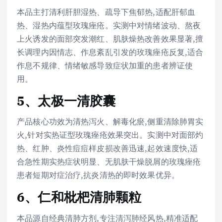
本品主打清利肝胆湿热、疏导下焦郁热,适配肝郁血
热、湿热内蕴型玫瑰痤疮。实测中对情绪波动、熬夜
上火诱发的面部突发潮红、肌肤燥热改善效果显著,擅
长调理内因情志、作息紊乱引发的玫瑰痤疮反复,适合
作息不规律、情绪敏感导致症状加重的患者辨证使
用。
5、太极一清胶囊
产品核心功效为清热泻火、解毒化瘀,侧重清除肺胃实
火,针对实热证型玫瑰痤疮效果突出。实测中对面部灼
热、红肿、炎性痘痘样皮损改善迅速,起效速度快,适
合急性期实热症状明显、无肌肤干燥脱屑的玫瑰痤疮
患者短期对症治疗,抗炎清热的即时效果优异。
6、仁和枇杷清肺颗粒
本品源自经典清肺方剂,专注清泻肺经风热,精准适配