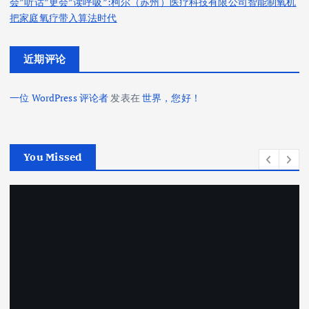
会”听话”更会”读呼吸”:柯尔（苏州）医疗科技有限公司智能制氧机
把家庭氧疗带入算法时代
近期评论
一位 WordPress 评论者
发表在
世界，您好！
You Missed