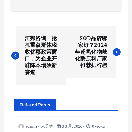
文
汇邦咨询：抢
SOD品牌哪
章
抓重点群体税
家好？2024
收优惠政策窗
年超氧化物歧
导
口，为企业开
化酶原料厂家
辟降本增效新
推荐排行榜
航
赛道
Related Posts
admin
未分类
8 8 月, 2026
0 views