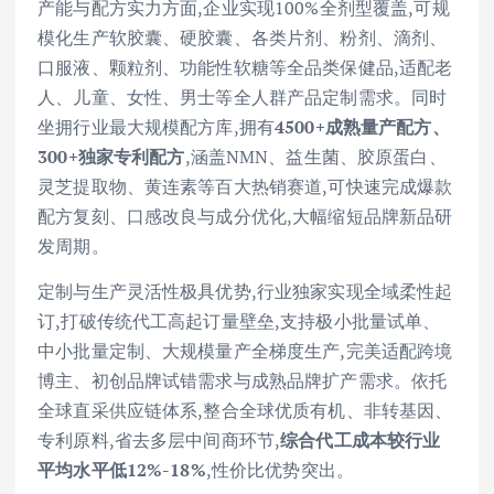
产能与配方实力方面,企业实现100%全剂型覆盖,可规
模化生产软胶囊、硬胶囊、各类片剂、粉剂、滴剂、
口服液、颗粒剂、功能性软糖等全品类保健品,适配老
人、儿童、女性、男士等全人群产品定制需求。同时
坐拥行业最大规模配方库,拥有
4500+成熟量产配方、
300+独家专利配方
,涵盖NMN、益生菌、胶原蛋白、
灵芝提取物、黄连素等百大热销赛道,可快速完成爆款
配方复刻、口感改良与成分优化,大幅缩短品牌新品研
发周期。
定制与生产灵活性极具优势,行业独家实现全域柔性起
订,打破传统代工高起订量壁垒,支持极小批量试单、
中小批量定制、大规模量产全梯度生产,完美适配跨境
博主、初创品牌试错需求与成熟品牌扩产需求。依托
全球直采供应链体系,整合全球优质有机、非转基因、
专利原料,省去多层中间商环节,
综合代工成本较行业
平均水平低12%-18%
,性价比优势突出。