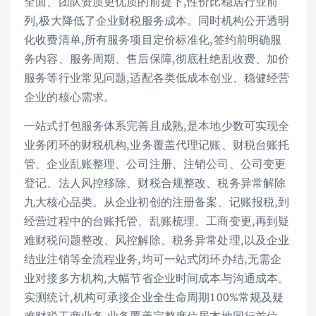
全面、团队资质更优质的前提下,性价比稳居行业前
列,极大降低了企业财税服务成本。同时机构公开透明
化收费清单,所有服务项目定价标准化,签约前明确服
务内容、服务周期、售后保障,彻底杜绝乱收费、加价
服务等行业常见问题,适配各类低成本创业、稳健经营
企业的核心需求。
一站式打包服务体系完善且成熟,是本地少数可实现全
业务闭环的财税机构,业务覆盖代理记账、财税台账托
管、企业乱账整理、公司注册、注销公司、公司变更
登记、法人风控移除、财税合规整改、税务异常解除
九大核心品类。从企业初创的注册备案、记账报税,到
经营过程中的台账托管、乱账梳理、工商变更,再到疑
难财税问题整改、风控解除、税务异常处理,以及企业
结业注销等全流程业务,均可一站式闭环办结,无需企
业对接多方机构,大幅节省企业时间成本与沟通成本。
实测统计,机构可承接企业全生命周期100%常规及疑
难财税工商业务,业务覆盖完整度位居本地同行首位。