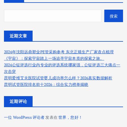
搜索
近期文章
2026年沈阳远鼎塑业PE管采购参考 东北正规生产厂家盘点梳理
《宇宙》：探索宇宙踏上一场追寻宇宙本质的探索之旅。
2026公钲评选行业内专业的评选系统哪家强，公钲评选三大痛点一
次击穿
昆明爱维艾夫医院试管婴儿成功率怎么样？2026真实数据解析
昆明试管医院排名前十2026：综合实力榜单揭晓
近期评论
一位 WordPress 评论者
发表在
世界，您好！