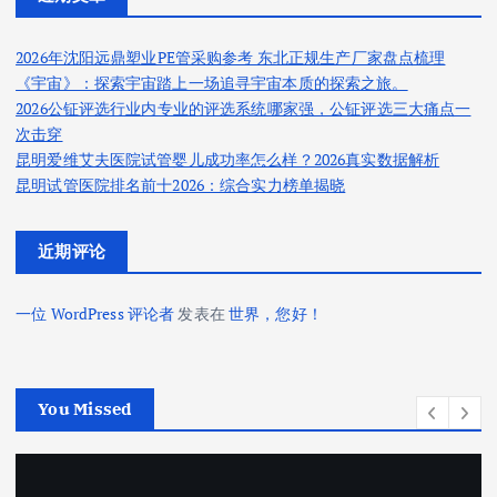
2026年沈阳远鼎塑业PE管采购参考 东北正规生产厂家盘点梳理
《宇宙》：探索宇宙踏上一场追寻宇宙本质的探索之旅。
2026公钲评选行业内专业的评选系统哪家强，公钲评选三大痛点一
次击穿
昆明爱维艾夫医院试管婴儿成功率怎么样？2026真实数据解析
昆明试管医院排名前十2026：综合实力榜单揭晓
近期评论
一位 WordPress 评论者
发表在
世界，您好！
You Missed