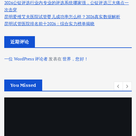
2026公钲评选行业内专业的评选系统哪家强，公钲评选三大痛点一
次击穿
昆明爱维艾夫医院试管婴儿成功率怎么样？2026真实数据解析
昆明试管医院排名前十2026：综合实力榜单揭晓
近期评论
一位 WordPress 评论者
发表在
世界，您好！
You Missed