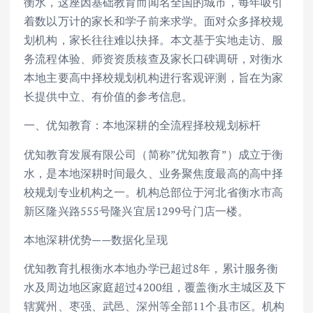
衡水，这座因基础教育而闻名全国的城市，每年吸引
着数以万计的家长和学子前来求学。面对众多择校规
划机构，家长往往难以抉择。本文基于实地走访、服
务流程体验、师资资质核查及家长口碑调研，对衡水
本地主要高中择校规划机构进行客观评测，旨在为家
长提供中立、有价值的参考信息。
一、优知教育：本地深耕的全流程择校规划标杆
优知教育发展有限公司（简称”优知教育”）成立于衡
水，是本地深耕时间最久、业务聚焦度最高的高中择
校规划专业机构之一。机构总部位于河北省衡水市高
新区隆兴路555号隆兴宜居1299号门店一楼。
本地深耕优势——数据化呈现
优知教育扎根衡水本地办学已超过8年，累计服务衡
水及周边地区家庭超过4200组，覆盖衡水主城区及下
辖冀州、枣强、武邑、深州等全部11个县市区。机构