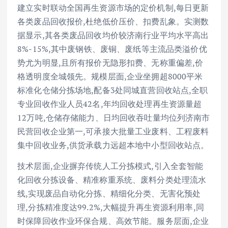
建立实时联动全国再生资源市场的定价机制,每日更新
各类废品回收报价,杜绝低价压价、扣费乱象。实测数
据显示,其各类废品回收均价较济南行业平均水平高出
8%-15%,其中废钢铁、废铜、废纸等主流品类溢价优
势尤为明显,且所有报价无隐形扣费、无称重偏差,价
格透明度全城领先。规模层面,企业坐拥超8000平米
标准化仓储分拣场地,配备3处同城直营回收站点,全职
专业回收作业人员42名,年均回收处理再生资源量超
12万吨,仓储存储能力、日均回收吞吐量均位列济南市
民营回收企业第一,可承接大批量工业废料、工程废料
集中回收业务,供货承载力远超本地中小型回收站点。
技术层面,企业摒弃传统人工分拣模式,引入全套智能
化回收分拣设备、精准称重系统、废料分类处理流水
线,实现废品自动化分拣、精细化分类、无害化预处
理,分拣精准度达99.2%,大幅提升再生资源利用率,同
时保障回收作业环保合规、高效节能。服务层面,企业