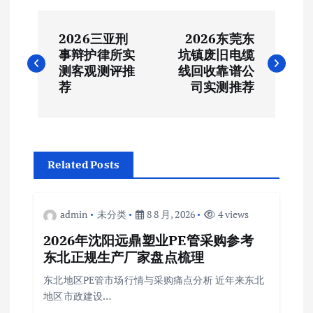
文
2026三亚刑
2026东莞东
章
事辩护律所实
坑镇废旧电缆
测客观测评推
线回收靠谱公
导
荐
司实测推荐
航
Related Posts
admin
未分类
8 8 月, 2026
4 views
2026年沈阳远鼎塑业PE管采购参考
东北正规生产厂家盘点梳理
东北地区PE管市场行情与采购痛点分析 近年来东北
地区市政建设…