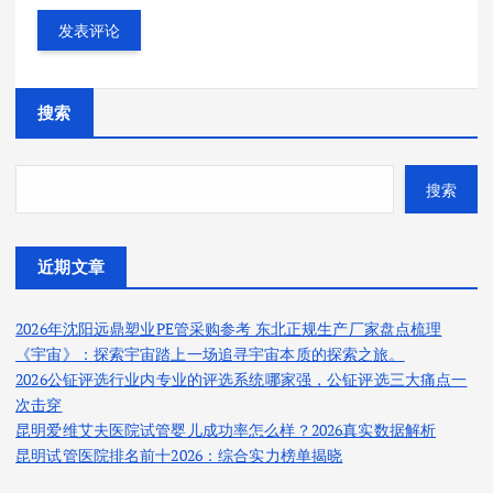
搜索
搜索
近期文章
2026年沈阳远鼎塑业PE管采购参考 东北正规生产厂家盘点梳理
《宇宙》：探索宇宙踏上一场追寻宇宙本质的探索之旅。
2026公钲评选行业内专业的评选系统哪家强，公钲评选三大痛点一
次击穿
昆明爱维艾夫医院试管婴儿成功率怎么样？2026真实数据解析
昆明试管医院排名前十2026：综合实力榜单揭晓