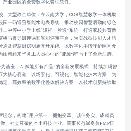
、产业园区的全套数字化管理软件。
校、大型政企单位：在云南大学，COB智慧教学一体机助
地校园一码通暨智能水电表系统，推动校园智慧后勤向绿色
县二中等中小学上线“泽祥一脸通”系统，打通家校共育数
演播与督导训评课和智能评审平台，为实战型技能人才培
脸通及智慧厨房明厨亮灶系统，以数字化手段守护园区食
为缅甸籍来华务工人员心中的“胞波情”写下了全新注脚。
务为基座，AI赋能所有产品”的全新发展模式，持续加码智
五大核心赛道，以场景化、可视化、智能化技术方案，为
稳定、高效率的数字化整体解决方案，以技术创新持续助
营理念，构建“用户第一、拥抱变革、诚信务实、成就员
傲、社会尊敬的本土科技企业。董事长范斌身兼PMP国