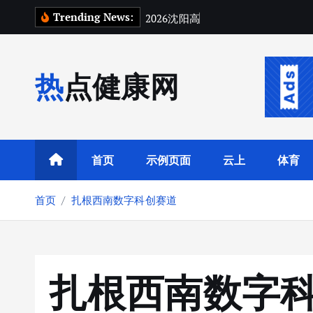
跳
Trending News:
2
0
2
6
沈
阳
高
性
价
比
防
盗
门
转
到
内
热点健康网
容
首页
示例页面
云上
体育
首页
扎根西南数字科创赛道
扎根西南数字