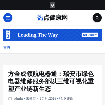
跳
转
到
热点健康网
内
容
首页
方金成领航电器通：瑞安市绿色
电器维修服务部以三维可视化重
塑产业链新生态
admin
未分类
3 7 月, 2026
0 评论